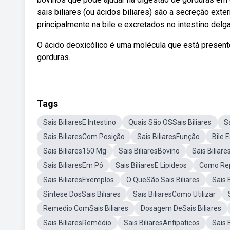
sais biliares (ou ácidos biliares) são a secreção ex
principalmente na bile e excretados no intestino delg
O ácido deoxicólico é uma molécula que está presente
gorduras.
Tags
Sais BiliaresE Intestino
Quais São OSSais Biliares
S
Sais BiliaresCom Posição
Sais BiliaresFunção
Bile E
Sais Biliares150 Mg
Sais BiliaresBovino
Sais Biliar
Sais BiliaresEm Pó
Sais BiliaresE Lipideos
Como Rep
Sais BiliaresExemplos
O QueSão Sais Biliares
Sais 
Síntese DosSais Biliares
Sais BiliaresComo Utilizar
Remedio ComSais Biliares
Dosagem DeSais Biliares
Sais BiliaresRemédio
Sais BiliaresAnfipaticos
Sais 