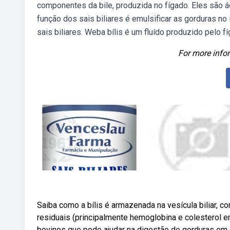
componentes da bile, produzida no fígado. Eles são á
função dos sais biliares é emulsificar as gorduras n
sais biliares. Weba bílis é um fluído produzido pelo 
For more infor
Saiba como a bílis é armazenada na vesícula biliar, 
residuais (principalmente hemoglobina e colesterol 
bovinos que pode ajudar na digestão de gorduras em 