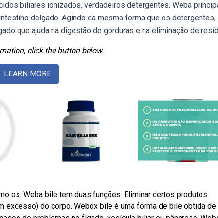
cidos biliares ionizados, verdadeiros detergentes. Weba princip
o intestino delgado. Agindo da mesma forma que os detergentes,
fígado que ajuda na digestão de gorduras e na eliminação de resí
mation, click the button below.
LEARN MORE
como os. Weba bile tem duas funções: Eliminar certos produtos
em excesso) do corpo. Webox bile é uma forma de bile obtida de
casos de problemas no fígado, vesícula biliar ou pâncreas. Web