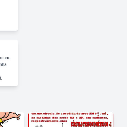
cnicas
inha
.