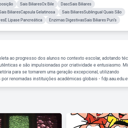
eposição
Sais BiliaresOx Bile
DascSais Biliares
Sais BiliaresCapsula Gelatinosa
Sais BiliaresSublingual Quais São
aresE Lipase Pancreática
Enzimas DigestivasSais Biliares Puri's
leta ao progresso dos alunos no contexto escolar, adotando té
tênticas e são impulsionadas por criatividade e entusiasmo. M
etória para se tornarem uma geração excepcional, utilizando
 por renomadas instituições acadêmicas globais - fdp.aau.edu.et