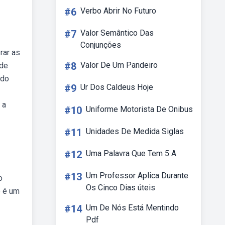
#6
Verbo Abrir No Futuro
#7
Valor Semântico Das
Conjunções
rar as
#8
Valor De Um Pandeiro
 de
ado
#9
Ur Dos Caldeus Hoje
 a
#10
Uniforme Motorista De Onibus
#11
Unidades De Medida Siglas
#12
Uma Palavra Que Tem 5 A
#13
Um Professor Aplica Durante
o
Os Cinco Dias úteis
e é um
#14
Um De Nós Está Mentindo
Pdf