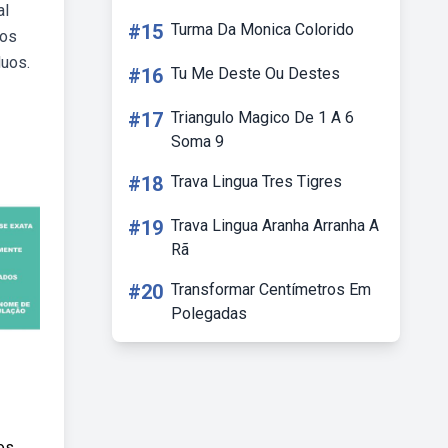
al
#15
Turma Da Monica Colorido
 os
duos.
#16
Tu Me Deste Ou Destes
#17
Triangulo Magico De 1 A 6
Soma 9
#18
Trava Lingua Tres Tigres
#19
Trava Lingua Aranha Arranha A
Rã
#20
Transformar Centímetros Em
Polegadas
os