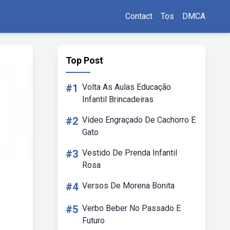
Contact
Tos
DMCA
Top Post
#1
Volta As Aulas Educação
Infantil Brincadeiras
#2
Vídeo Engraçado De Cachorro E
Gato
#3
Vestido De Prenda Infantil
Rosa
#4
Versos De Morena Bonita
#5
Verbo Beber No Passado E
Futuro