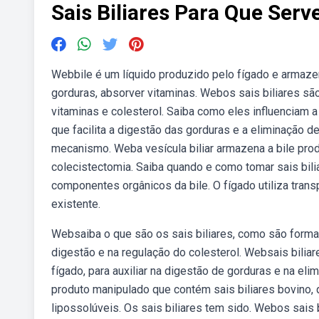
Sais Biliares Para Que Serv
Webbile é um líquido produzido pelo fígado e armazena
gorduras, absorver vitaminas. Webos sais biliares s
vitaminas e colesterol. Saiba como eles influenciam a
que facilita a digestão das gorduras e a eliminação d
mecanismo. Weba vesícula biliar armazena a bile prod
colecistectomia. Saiba quando e como tomar sais bilia
componentes orgânicos da bile. O fígado utiliza transp
existente.
Websaiba o que são os sais biliares, como são forma
digestão e na regulação do colesterol. Websais bilia
fígado, para auxiliar na digestão de gorduras e na eli
produto manipulado que contém sais biliares bovino, 
lipossolúveis. Os sais biliares tem sido. Webos sais