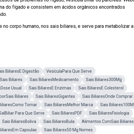
terna do fígado e consistem em ácidos orgânicos encontrados
ado.
 no corpo humano, nos sais biliares, e serve para metabolizar a
ais BiliaresE Digestão
VesículaPara Que Serve
Sais Biliares
Sais BiliaresMedicamento
Sais Biliares300Mg
esDose Usual
Sais BiliaresE Enzimas
Sais BiliaresE Colesterol
orSais Biliares
Sais BiliaresGigantes
Sais BiliaresOnde Comprar
BiliaresComo Tomar
Sais BiliaresMelhor Marca
Sais Biliares100
SalBiliar Para Que Serve
Sais BiliaresPDF
Sais BiliaresFisiologia
Sais BiliaresBoliva
Sais BiliaresBula
Alimentos ComSais Biliares
BiliaresEm Capsulas
Sais Biliares50 Mg Nomes