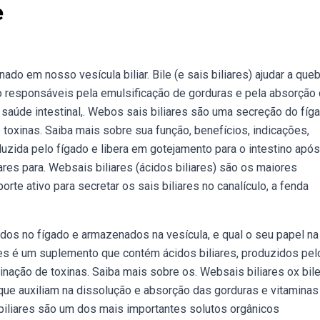
e
do em nosso vesícula biliar. Bile (e sais biliares) ajudar a queb
ão responsáveis pela emulsificação de gorduras e pela absorção
 saúde intestinal,. Webos sais biliares são uma secreção do fíg
e toxinas. Saiba mais sobre sua função, benefícios, indicações,
uzida pelo fígado e libera em gotejamento para o intestino após
res para. Websais biliares (ácidos biliares) são os maiores
orte ativo para secretar os sais biliares no canalículo, a fenda
dos no fígado e armazenados na vesícula, e qual o seu papel na
res é um suplemento que contém ácidos biliares, produzidos pel
minação de toxinas. Saiba mais sobre os. Websais biliares ox bil
que auxiliam na dissolução e absorção das gorduras e vitaminas
 biliares são um dos mais importantes solutos orgânicos