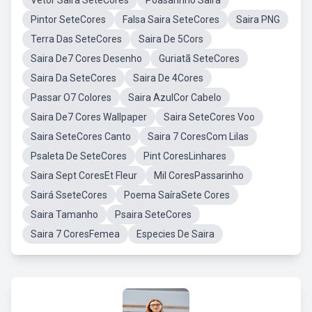
Vetor Saira SeteCores
P0asarinho Saira
Pintor SeteCores
Falsa Saira SeteCores
Saira PNG
Terra Das SeteCores
Saira De 5Cors
Saira De7 Cores Desenho
Guriatã SeteCores
Saira Da SeteCores
Saira De 4Cores
Passar O7 Colores
Saira AzulCor Cabelo
Saira De7 Cores Wallpaper
Saira SeteCores Voo
Saira SeteCores Canto
Saira 7 CoresCom Lilas
Psaleta De SeteCores
Pint CoresLinhares
Saira Sept CoresEt Fleur
Mil CoresPassarinho
Sairá SseteCores
Poema SaíraSete Cores
Saira Tamanho
Psaira SeteCores
Saira 7 CoresFemea
Especies De Saira