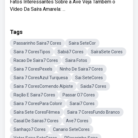
Fatos Interessantes Sobre a Ave Veja Também o
Vídeo Da Saíra Amarela: ...
Tags
Passarinho Saira7 Cores
Saira SeteCor
Saira 7 CoresTipos
Sabiá7 Cores
SaíraSete Cores
Racao De Saira7 Cores
Saira Fotos
Saira 7 CoresPexels
Ninho De Saira7 Cores
Saira 7 CoresAzul Turquesa
Sai SeteCores
Saira 7 CoresComendo Alpiste
Saida7 Cores
Ração E Saira7 Cores
Passar O7 Cores
Saira 7 CoresPara Colorir
Sarai7 Cores
Saíra Sete CoresFêmea
Saira 7 CoresFundo Branco
Casal De Sairas7 Cores
Ave7 Cores
Sanhaço7 Cores
Canario SeteCores