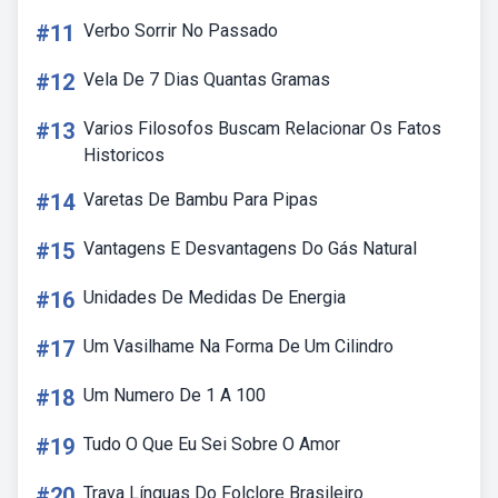
#11
Verbo Sorrir No Passado
#12
Vela De 7 Dias Quantas Gramas
#13
Varios Filosofos Buscam Relacionar Os Fatos
Historicos
#14
Varetas De Bambu Para Pipas
#15
Vantagens E Desvantagens Do Gás Natural
#16
Unidades De Medidas De Energia
#17
Um Vasilhame Na Forma De Um Cilindro
#18
Um Numero De 1 A 100
#19
Tudo O Que Eu Sei Sobre O Amor
#20
Trava Línguas Do Folclore Brasileiro