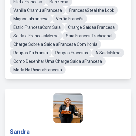
Filet aFrancesa
Benzema
Vanilla Chamu aFrancesa
FrancesaSteal the Look
Mignon aFrancesa
Verão Francês
Estilo FrancesaCom Saia
Charge Saídaa Francesa
Saída a FrancesaMeme
Saia Françes Tradicional
Charge Sobre a Saida aFrancesa Com Ironia
Roupas Da Fransa
Roupas Fracesas
A SaídaFilme
Como Desenhar Uma Charge Saida aFrancesa
Moda Na RivieraFrancesa
Sandra