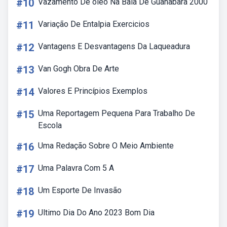
#10
Vazamento De óleo Na Baia De Guanabara 2000
#11
Variação De Entalpia Exercicios
#12
Vantagens E Desvantagens Da Laqueadura
#13
Van Gogh Obra De Arte
#14
Valores E Princípios Exemplos
#15
Uma Reportagem Pequena Para Trabalho De
Escola
#16
Uma Redação Sobre O Meio Ambiente
#17
Uma Palavra Com 5 A
#18
Um Esporte De Invasão
#19
Ultimo Dia Do Ano 2023 Bom Dia