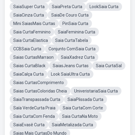
SaiaSuper Curta
SaiaPreta Curta
LookSaia Curta
SaiaCinza Curta
SaiaDe Couro Curta
Mini SaiasMais Curtas
PinSaia Curta
Saia CurtaFeminino
SaiaFeminina Curta
Saia CurtaElastica
Saia CurtaTabela
CCBSaia Curta
Conjunto ComSaia Curta
Saias CurtasMarraon
SaiaXadrez Curta
Saias CurtaBlack
SaiasJeans Curtas
Saia CurtaSal
SaiaCalça Curta
Look SaiaUltra Curta
Saias CurtasComprimento
Saias CurtasColoridas Cheia
UniveristariaSaia Curta
SaiaTranspassada Curta
SaiaPlissada Curta
Saía VerdeCurta Praia
Saia CurtaCom Corte
Saia CurtaCom Fenda
Saia CurtaNa Moto
SaiaEvasê Curta
SaiaMetalizada Curta
Saias Mais CurtasDo Mundo