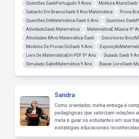
Questões SaebPortuguês 9 Anos
Moldura AlunoSaeb 
Gabarito Em BrancoSaeb 9 Ano Matematica
Prova Br
Questões DeMatemática Saeb 6 Ano
Questoes SaebP
AtividadeSaeb Matemática
MatemáticaE Música 9º A
Atividades 8Ano Matemática Saeb
Descritores BnccM
Modelos De Provas DoSaeb 9 Ano
ExposiçãoMatemati
Livro De MatemáticaEm PDF 9º Ano
Siulado Saeb 9 A
Simulado SabeMatemática 9 Ano
Baixar LivroSaeb M
Sandra
Como orientador, minha entrega é comp
pedagógicas que valorizam relações au
meta é guiar os estudantes em sua traj
estratégias educacionais reconhecidas