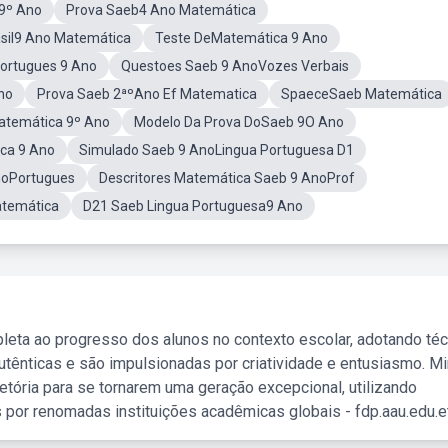
9º Ano
Prova Saeb4 Ano Matemática
asil9 Ano Matemática
Teste DeMatemática 9 Ano
ortugues 9 Ano
Questoes Saeb 9 AnoVozes Verbais
no
Prova Saeb 2ªºAno Ef Matematica
SpaeceSaeb Matemática
atemática 9º Ano
Modelo Da Prova DoSaeb 9O Ano
ca 9 Ano
Simulado Saeb 9 AnoLingua Portuguesa D1
noPortugues
Descritores Matemática Saeb 9 AnoProf
atemática
D21 Saeb Lingua Portuguesa9 Ano
leta ao progresso dos alunos no contexto escolar, adotando té
tênticas e são impulsionadas por criatividade e entusiasmo. M
etória para se tornarem uma geração excepcional, utilizando
 por renomadas instituições acadêmicas globais - fdp.aau.edu.et