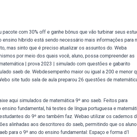
eu pacote com 30% off e ganhe bônus que vão turbinar seus estu
o ensino híbrido está sendo necessário mais informações para 
to, mas sinto que é preciso atualizar os assuntos do. Weba
anismos por meio dos quais você, aluno, possa compreender as
 matemática | prova 2023 | simulado com questões e gabarito
ulado saeb de. Webdesempenho maior ou igual a 200 e menor 
ebo site tudo sala de aula preparou 26 questões de matemátic
baixe aqui simulados de matemática 9º ano saeb. Feitos para
 ensino fundamental, há testes de língua portuguesa e matemát
 estudantes do 9º ano também faz. Webao utilizar os cadernos 
tões alinhadas aos descritores do saeb, permitindo que os aluno
aeb para o 9º ano do ensino fundamental: Espaço e forma d1