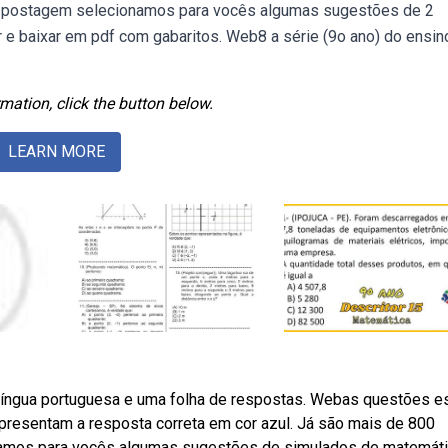
ta postagem selecionamos para vocês algumas sugestões de 2
 e baixar em pdf com gabaritos. Web8 a série (9o ano) do ensin
mation, click the button below.
LEARN MORE
língua portuguesa e uma folha de respostas. Webas questões e
apresentam a resposta correta em cor azul. Já são mais de 800
namos para vocês algumas sugestões de simulados de matemáti