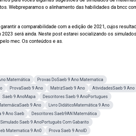
ritos. Webpreparamos o alinhamento das habilidades da bncc co
garantir a comparabilidade com a edição de 2021, cujos resulta
 2023 será ainda. Neste post estarei socializando os simulado
 pelo mec. Os conteúdos e as.
 Ano Matemática
Provas DoSaeb 9 Ano Matematica
no
ProvaSaeb 9 Ano
MatrizSaeb 9 Ano
AtividadesSaeb 9 Ano
Saeb 9 AnoMapa
Descritores Saeb 9 AnoPortugues
atemáicaSaeb 9 Ano
Livro DidáticoMatemática 9 Ano
a 9 Ano Saeb
Descritores Saeb9AN Matemática
Simulado Saeb 9 AnoPortuguês Com Gabarito
aeb Matematica 9 An0
Prova Saeb 9 AnoID