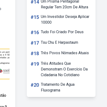
#14
Um Prisma Pentagonal
Regular Tem 20cm De Altura
o
#15
Um Investidor Deseja Aplicar
10000
#16
Tudo Foi Criado Por Deus
#17
Tsu Chu E Harpastaum
#18
Três Povos Nômades Atuais
#19
Três Atitudes Que
Demonstram O Exercício Da
Cidadania No Cotidiano
#20
Tratamento De Agua
Fluxograma
stão
ca 9