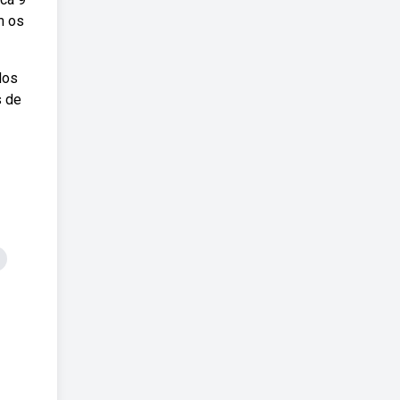
m os
dos
s de