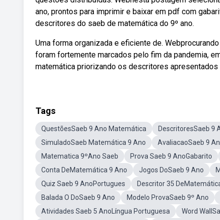
ano, prontos para imprimir e baixar em pdf com gaba
descritores do saeb de matemática do 9º ano.
Uma forma organizada e eficiente de. Webprocurando 
foram fortemente marcados pelo fim da pandemia, em
matemática priorizando os descritores apresentados
Tags
QuestõesSaeb 9 Ano Matemática
DescritoresSaeb 9
SimuladoSaeb Matemática 9 Ano
AvaliacaoSaeb 9 A
Matematica 9ºAno Saeb
Prova Saeb 9 AnoGabarito
Conta DeMatemática 9 Ano
Jogos DoSaeb 9 Ano
M
Quiz Saeb 9 AnoPortugues
Descritor 35 DeMatemátic
Balada O DoSaeb 9 Ano
Modelo ProvaSaeb 9º Ano
Atividades Saeb 5 AnoLíngua Portuguesa
Word WallS