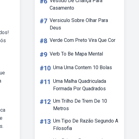
#6
Vestido De Criança Para
Casamento
#7
Versiculo Sobre Olhar Para
Deus
dos!
#8
Verde Com Preto Vira Que Cor
nós
#9
Verb To Be Mapa Mental
#10
Uma Urna Contem 10 Bolas
que
a
#11
Uma Malha Quadriculada
Formada Por Quadrados
#12
Um Trilho De Trem De 10
Metros
ica
de
#13
Um Tipo De Razão Segundo A
s.
Filosofia