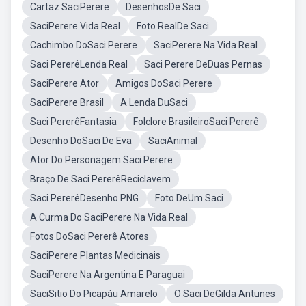
Cartaz SaciPerere
DesenhosDe Saci
SaciPerere Vida Real
Foto RealDe Saci
Cachimbo DoSaci Perere
SaciPerere Na Vida Real
Saci PererêLenda Real
Saci Perere DeDuas Pernas
SaciPerere Ator
Amigos DoSaci Perere
SaciPerere Brasil
A Lenda DuSaci
Saci PererêFantasia
Folclore BrasileiroSaci Pererê
Desenho DoSaci De Eva
SaciAnimal
Ator Do Personagem Saci Perere
Braço De Saci PererêReciclavem
Saci PererêDesenho PNG
Foto DeUm Saci
A Curma Do SaciPerere Na Vida Real
Fotos DoSaci Pererê Atores
SaciPerere Plantas Medicinais
SaciPerere Na Argentina E Paraguai
SaciSitio Do Picapáu Amarelo
O Saci DeGilda Antunes