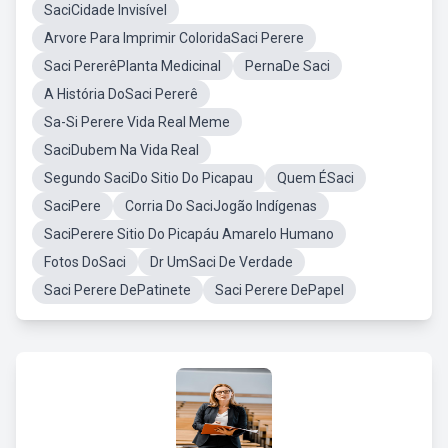
SaciCidade Invisível
Arvore Para Imprimir ColoridaSaci Perere
Saci PererêPlanta Medicinal
PernaDe Saci
A História DoSaci Pererê
Sa-Si Perere Vida Real Meme
SaciDubem Na Vida Real
Segundo SaciDo Sitio Do Picapau
Quem ÉSaci
SaciPere
Corria Do SaciJogão Indígenas
SaciPerere Sitio Do Picapáu Amarelo Humano
Fotos DoSaci
Dr UmSaci De Verdade
Saci Perere DePatinete
Saci Perere DePapel