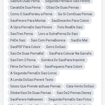
SasriDe Duas Perna
Segunda PernaDo Saci Perere
CavaloDe Dua Perna
OSaci De Duas Pernas
Como O SaciPerdeu a Perna
Sa-Si ComDuas Pernas
SaciPerere Para Montar
SaciDesenho Para Colorir
A Opra PernaDo Saci Perere
Foto RealDe Saci
SaciTres Perna
Livro a OutraPerna Do Saci
PéDe Saci
Saci Com PernaBionica
SaciDo Mal
SaciPDF Para Colorir
Gorro DoSaci
Saci De Duas PernaKid
SaciPara Colocar Na Garrafa
SaciTem 2 Perna
Sombra Do SaciPara Imprimir
Filme DeTerror Saci
SaciPequeno Para Colorir
A Segunda PernaDo Saci Livros
A Lenda DoSaci Pererê Texto
Gesso Que Prende asDuas Pernas
Cata Vento DoSaci
StickerSaci De Duas Pernas
Saci De2 Pernas Disney
SaciPerere Halloween
Segunda PernaDo Saci Fotos