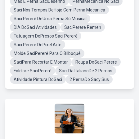
Mao E Perna SaciDesenho
PernaMecânica No Saci
Saci Nos Tempos DeHoje Com Perna Mecanica
Saci Pererê DeUma Perna Só Musical
DIA DoSaci Atividades
SaciPerere Remen
Tatuagem DePresos Saci Pererê
Saci Perere DePixel Arte
Molde SaciPererê Para O Bilboquê
SaciPara Recortar E Montar
Roupa DoSaci Perere
Folclore SaciPererê
Saci Da ItalianoDe 2 Pernas
Atividade Pintura DoSaci
2 PernaDo Sacy Sus