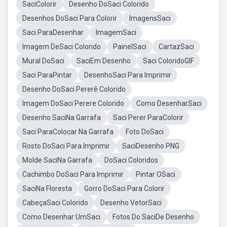
SaciColorir
Desenho DoSaci Colorido
Desenhos DoSaci Para Colorir
ImagensSaci
Saci ParaDesenhar
ImagemSaci
Imagem DeSaci Colorido
PainelSaci
CartazSaci
Mural DoSaci
SaciEm Desenho
Saci ColoridoGIF
Saci ParaPintar
DesenhoSaci Para Imprimir
Desenho DoSaci Pererê Colorido
Imagem DoSaci Perere Colorido
Como DesenharSaci
Desenho SaciNa Garrafa
Saci Perer ParaColorir
Saci ParaColocar Na Garrafa
Foto DoSaci
Rosto DoSaci Para Imprimir
SaciDesenho PNG
Molde SaciNa Garrafa
DoSaci Coloridos
Cachimbo DoSaci Para Imprimir
Pintar OSaci
SaciNa Floresta
Gorro DoSaci Para Colorir
CabeçaSaci Colorido
Desenho VetorSaci
Como Desenhar UmSaci
Fotos Do SaciDe Desenho