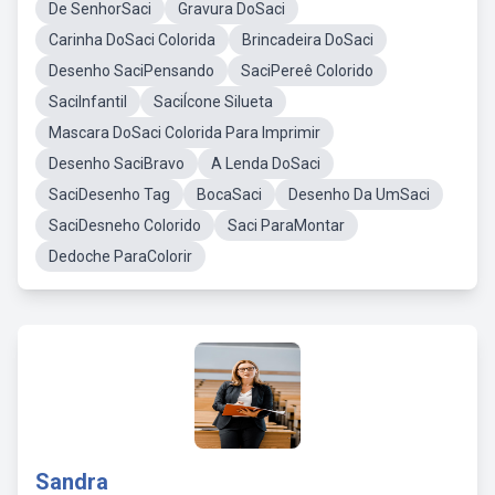
De SenhorSaci
Gravura DoSaci
Carinha DoSaci Colorida
Brincadeira DoSaci
Desenho SaciPensando
SaciPereê Colorido
SaciInfantil
SaciÍcone Silueta
Mascara DoSaci Colorida Para Imprimir
Desenho SaciBravo
A Lenda DoSaci
SaciDesenho Tag
BocaSaci
Desenho Da UmSaci
SaciDesneho Colorido
Saci ParaMontar
Dedoche ParaColorir
Sandra