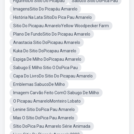
FigurinoDo Sitio Do Picapáu
Sabuco Sitio DoPica Pau
ImagensSitio Do Picapáu Amarelo
História Na Lata SítioDo Pica Pau Amarelo
Sitio Do Picapau AmareloYellow Woodpecker Farm
Plano De FundoSitio Do Picapau Amarelo
Anastacia Sitio DoPicapau Amarelo
Kuka Do Sitio DoPicapau Amarelo
Espiga De Milho DoPicapau Amarelo
Sabugo E Milho Sitio O DoPica Pau
Capa Do LivroDo Sitio Do Picapau Amarelo
Emblemas SabucoDe Milho
Imagem Carvão Feito ComO Sabugo De Milho
O Picapau AmareloMonteiro Lobato
Lenine Sitio DoPica Pau Amarelo
Mas O Sítio DoPica Pau Amarelo
Sítio DoPica Pau Amarelo Série Animada