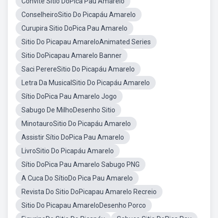
Convite Sítio DoPica Pau Amarelo
ConselheiroSitio Do Picapáu Amarelo
Curupira Sitio DoPica Pau Amarelo
Sitio Do Picapau AmareloAnimated Series
Sitio DoPicapau Amarelo Banner
Saci PerereSitio Do Picapáu Amarelo
Letra Da MusicalSitio Do Picapáu Amarelo
Sítio DoPica Pau Amarelo Jogo
Sabugo De MilhoDesenho Sitio
MinotauroSitio Do Picapáu Amarelo
Assistir Sítio DoPica Pau Amarelo
LivroSitio Do Picapáu Amarelo
Sítio DoPica Pau Amarelo Sabugo PNG
A Cuca Do SítioDo Pica Pau Amarelo
Revista Do Sitio DoPicapau Amarelo Recreio
Sitio Do Picapau AmareloDesenho Porco