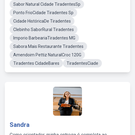
Sabor Natural Cidade TiradentesSp
Ponto FrioCidade Tiradentes Sp
Cidade HistóricaDe Tiradentes
Clebinho SaborRural Tiradentes
Imporio BarbeariaTiradentes MG
Sabora Mais Restaurante Tiradentes
Amendoim Pettiz NaturalCroc 120G
Tiradentes CidadeBares
TiradentesCiade
Sandra
Como orientador, minha entrega é completa ao