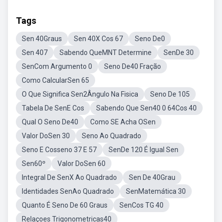
Tags
Sen 40Graus
Sen 40X Cos 67
Seno De0
Sen 407
Sabendo QueMNT Determine
SenDe 30
SenCom Argumento 0
Seno De40 Fração
Como CalcularSen 65
O Que Significa Sen2Ângulo Na Fisica
Seno De 105
Tabela De SenE Cos
Sabendo Que Sen40 0 64Cos 40
Qual O Seno De40
Como SE Acha OSen
Valor DoSen 30
Seno Ao Quadrado
Seno E Cosseno 37 E 57
SenDe 120 É Igual Sen
Sen60º
Valor DoSen 60
Integral De SenX Ao Quadrado
Sen De 40Grau
Identidades SenAo Quadrado
SenMatemática 30
Quanto É Seno De 60 Graus
SenCos TG 40
Relaçoes Trigonometricas40