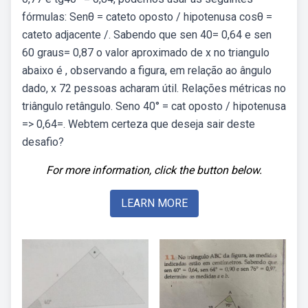
fórmulas: Senθ = cateto oposto / hipotenusa cosθ =
cateto adjacente /. Sabendo que sen 40= 0,64 e sen
60 graus= 0,87 o valor aproximado de x no triangulo
abaixo é , observando a figura, em relação ao ângulo
dado, x 72 pessoas acharam útil. Relações métricas no
triângulo retângulo. Seno 40° = cat oposto / hipotenusa
=> 0,64=. Webtem certeza que deseja sair deste
desafio?
For more information, click the button below.
LEARN MORE