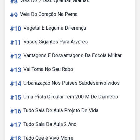
#8
Vela De 7 Dias Quantas Gramas
#9
Veia Do Coração Na Perna
#10
Vegetal E Legume Diferença
#11
Vasos Gigantes Para Arvores
#12
Vantagens E Desvantagens Da Escola Militar
#13
Vai Toma No Seu Rabo
#14
Urbanização Nos Países Subdesenvolvidos
#15
Uma Pista Circular Tem 200 M De Diâmetro
#16
Tudo Sala De Aula Projeto De Vida
#17
Tudo Sala De Aula 2 Ano
#18
Tudo Que é Vivo Morre