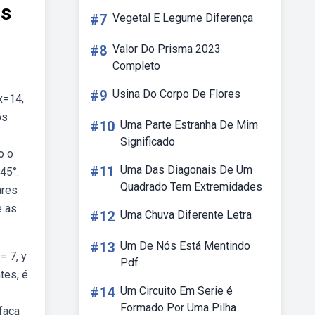
as
#7
Vegetal E Legume Diferença
#8
Valor Do Prisma 2023
Completo
#9
Usina Do Corpo De Flores
x=14,
os
#10
Uma Parte Estranha De Mim
Significado
o o
#11
Uma Das Diagonais De Um
45°.
Quadrado Tem Extremidades
ares
e as
#12
Uma Chuva Diferente Letra
#13
Um De Nós Está Mentindo
= 7, y
Pdf
tes, é
#14
Um Circuito Em Serie é
Formado Por Uma Pilha
faça