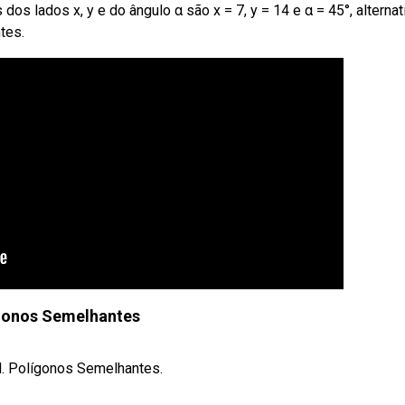
lados x, y e do ângulo α são x = 7, y = 14 e α = 45°, alternati
tes.
gonos Semelhantes
RN. Polígonos Semelhantes.