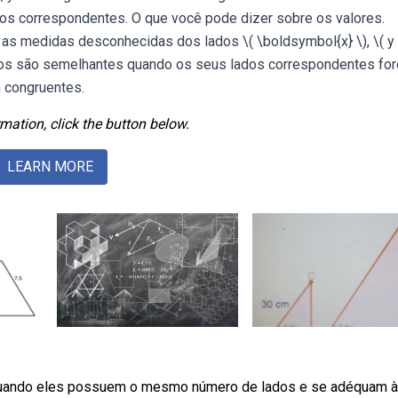
dos correspondentes. O que você pode dizer sobre os valores.
s medidas desconhecidas dos lados \( \boldsymbol{x} \), \( y 
onos são semelhantes quando os seus lados correspondentes fo
 congruentes.
mation, click the button below.
LEARN MORE
uando eles possuem o mesmo número de lados e se adéquam 