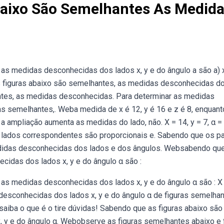
aixo São Semelhantes As Medid
as medidas desconhecidas dos lados x, y e do ângulo a são a) 
s figuras abaixo são semelhantes, as medidas desconhecidas d
antes, as medidas desconhecidas. Para determinar as medidas
as semelhantes,. Weba medida de x é 12, y é 16 e z é 8, enquant
ampliação aumenta as medidas do lado, não. X = 14, y = 7, α = 
s lados correspondentes são proporcionais e. Sabendo que os p
edidas desconhecidas dos lados e dos ângulos. Websabendo qu
cidas dos lados x, y e do ângulo α são :
s medidas desconhecidas dos lados x, y e do ângulo α são : X 
desconhecidas dos lados x, y e do ângulo α de figuras semelhan
aiba o que é o tire dúvidas! Sabendo que as figuras abaixo são
 y e do ângulo α. Webobserve as figuras semelhantes abaixo e 