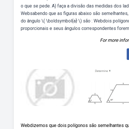
o que se pede. A) faça a divisão das medidas dos la
Websabendo que as figuras abaixo são semelhantes, a
do ângulo \( \boldsymbol{a} \) são : Webdois políg
proporcionais e seus ângulos correspondentes forem
For more infor
Webdizemos que dois polígonos são semelhantes q