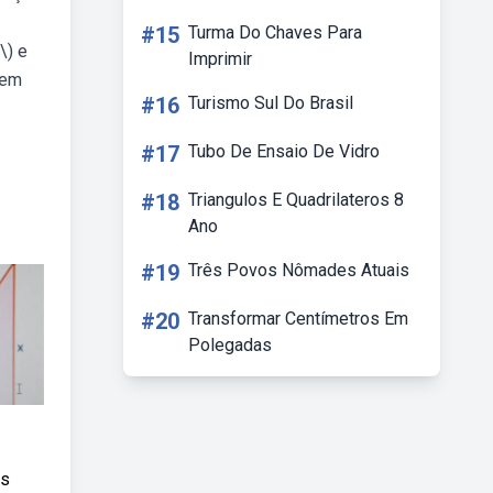
#15
Turma Do Chaves Para
\) e
Imprimir
rem
#16
Turismo Sul Do Brasil
#17
Tubo De Ensaio De Vidro
#18
Triangulos E Quadrilateros 8
Ano
#19
Três Povos Nômades Atuais
#20
Transformar Centímetros Em
Polegadas
às