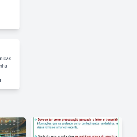
cnicas
inha
.