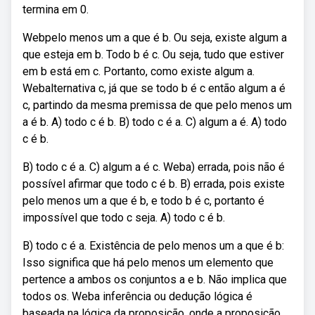
termina em 0.
Webpelo menos um a que é b. Ou seja, existe algum a
que esteja em b. Todo b é c. Ou seja, tudo que estiver
em b está em c. Portanto, como existe algum a.
Webalternativa c, já que se todo b é c então algum a é
c, partindo da mesma premissa de que pelo menos um
a é b. A) todo c é b. B) todo c é a. C) algum a é. A) todo
c é b.
B) todo c é a. C) algum a é c. Weba) errada, pois não é
possível afirmar que todo c é b. B) errada, pois existe
pelo menos um a que é b, e todo b é c, portanto é
impossível que todo c seja. A) todo c é b.
B) todo c é a. Existência de pelo menos um a que é b:
Isso significa que há pelo menos um elemento que
pertence a ambos os conjuntos a e b. Não implica que
todos os. Weba inferência ou dedução lógica é
baseada na lógica da proposição, onde a proposição