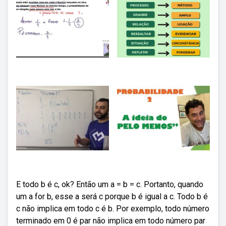
E todo b é c, ok? Então um a = b = c. Portanto, quando
um a for b, esse a será c porque b é igual a c. Todo b é
c não implica em todo c é b. Por exemplo, todo número
terminado em 0 é par não implica em todo número par