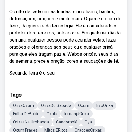
O culto de cada um, as lendas, sincretismo, banhos,
defumações, orações e muito mais. Ogum é o orixá do
ferro, da guerra e da tecnologia. Ele é considerado o
protetor dos ferreiros, soldados e. Em qualquer dia da
semana, qualquer pessoa pode acender velas, fazer
orações e oferendas aos seus ou a qualquer orixá,
para que eles tragam paz e. Webos orixás, seus dias
da semana, prece e oração, cores e saudações de fé.
Segunda feira é o seu.
Tags
OrixaOxum
OrixaDo Sabado
Oxum
ExuOrixa
Folha DeBoldo
Oxala
IemanjáOrixá
OrixasNa Umbanda
Candomblé
Oya
Oxum Frases
Mitos ERitos
OracoesOrixas