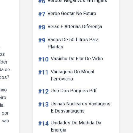
#6
Verbos Negativos Em Inglês
#7
Verbo Gostar No Futuro
#8
Veias E Arterias Diferença
#9
Vasos De 50 Litros Para
a
Plantas
bos
#10
Vasinho De Flor De Vidro
íder
da de
#11
Vantagens Do Modal
ados?
Ferroviario
aixo
#12
Uso Dos Porques Pdf
iro
#13
Usinas Nucleares Vantagens
a.
E Desvantagens
 por
s são
#14
Unidades De Medida Da
Energia