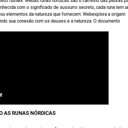
fabeto futhark. Webas runas nórdicas são o caminho das pedras p
nhecida com o significado de sussurro secreto, cada runa tem 
es ou elementos da natureza que fornecem. Webexplora a origem
tacando sua conexão com os deuses e a natureza. O documento
O AS RUNAS NÓRDICAS