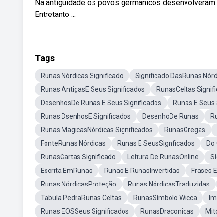
Na antiguidade os povos germânicos desenvolveram u
Entretanto ...
Tags
Runas Nórdicas Significado
Significado DasRunas Nórd
Runas AntigasE Seus Significados
RunasCeltas Signif
DesenhosDe Runas E Seus Significados
Runas E Seus 
Runas DsenhosE Significados
DesenhoDe Runas
Ru
Runas MagicasNórdicas Significados
RunasGregas
FonteRunas Nórdicas
Runas E SeusSignficados
Do 
RunasCartas Significado
Leitura De RunasOnline
Si
Escrita EmRunas
Runas E RunasInvertidas
Frases 
Runas NórdicasProteção
Runas NórdicasTraduzidas
Tabula PedraRunas Celtas
RunasSímbolo Wicca
Im
Runas EOSSeus Significados
RunasDraconicas
Mit