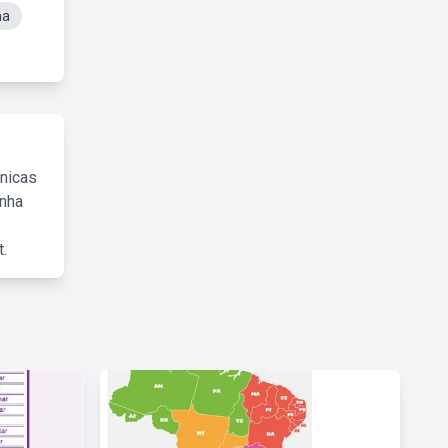
na
cnicas
inha
.