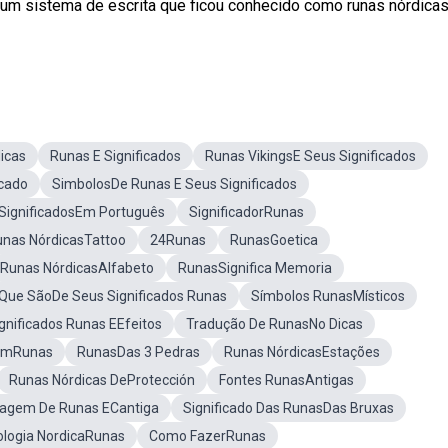
m sistema de escrita que ficou conhecido como runas nórdicas
icas
Runas E Significados
Runas VikingsE Seus Significados
icado
SimbolosDe Runas E Seus Significados
SignificadosEm Português
SignificadorRunas
nas NórdicasTattoo
24Runas
RunasGoetica
Runas NórdicasAlfabeto
RunasSignifica Memoria
Que SãoDe Seus Significados Runas
Símbolos RunasMísticos
gnificados Runas EEfeitos
Tradução De RunasNo Dicas
EmRunas
RunasDas 3 Pedras
Runas NórdicasEstações
Runas Nórdicas DeProtección
Fontes RunasAntigas
agem De Runas ECantiga
Significado Das RunasDas Bruxas
ologia NordicaRunas
Como FazerRunas