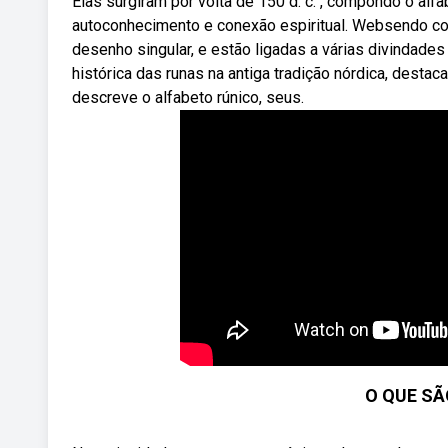
Elas surgiram por volta de 150 d. c. , compondo o al
autoconhecimento e conexão espiritual. Websendo co
desenho singular, e estão ligadas a várias divindad
histórica das runas na antiga tradição nórdica, des
descreve o alfabeto rúnico, seus.
O QUE SÃ