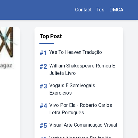
Contact
Tos
DMCA
Top Post
#1
Yes To Heaven Tradução
#2
William Shakespeare Romeu E
Julieta Livro
#3
Vogais E Semivogais
Exercicios
#4
Vivo Por Ela - Roberto Carlos
Letra Português
#5
Visual Arte Comunicação Visual