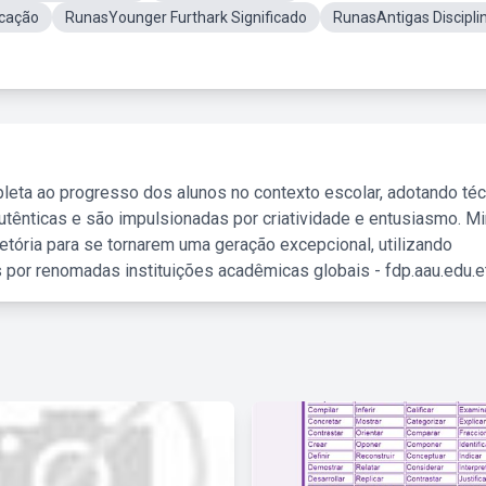
cação
RunasYounger Furthark Significado
RunasAntigas Discipli
leta ao progresso dos alunos no contexto escolar, adotando té
tênticas e são impulsionadas por criatividade e entusiasmo. M
etória para se tornarem uma geração excepcional, utilizando
 por renomadas instituições acadêmicas globais - fdp.aau.edu.et