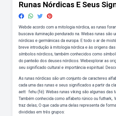
Runas Nórdicas E Seus Sign
Webde acordo com a mitologia nórdica, as runas fora
buscava iluminação pendurado na. Webas runas são um
nórdicas e germânicas da europa. E todo o ar de mis
breve introdução à mitologia nórdica e às origens d
símbolos nórdicos, também conhecidos como símbolos od
do panteão dos deuses nórdicos. Webexplorar as or
seu significado cultural e importância espiritual. De
As runas nórdicas são um conjunto de caracteres alf
cada uma das runas e seus significados a partir da c
aett · fehu (fé): Webas runas viking são algumas das
Também conhecida como alfabeto rúnico ou futhark,. 
traz delas; O que cada uma delas representa de forma
divididas em três grupos: