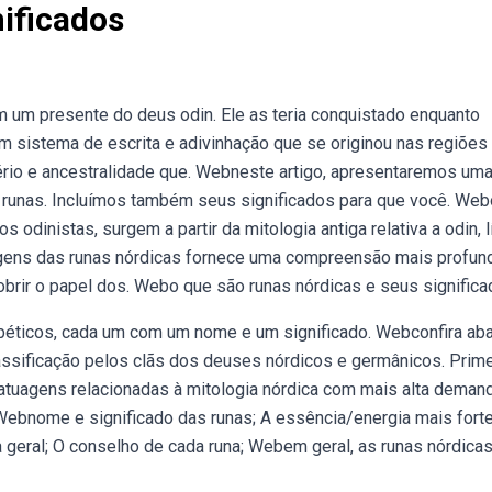
ificados
m um presente do deus odin. Ele as teria conquistado enquanto
 sistema de escrita e adivinhação que se originou nas regiões
tério e ancestralidade que. Webneste artigo, apresentaremos um
as runas. Incluímos também seus significados para que você. We
inistas, surgem a partir da mitologia antiga relativa a odin, l
igens das runas nórdicas fornece uma compreensão mais profun
scobrir o papel dos. Webo que são runas nórdicas e seus signific
abéticos, cada um com um nome e um significado. Webconfira ab
lassificação pelos clãs dos deuses nórdicos e germânicos. Prime
 tatuagens relacionadas à mitologia nórdica com mais alta demand
Webnome e significado das runas; A essência/energia mais forte
 geral; O conselho de cada runa; Webem geral, as runas nórdica