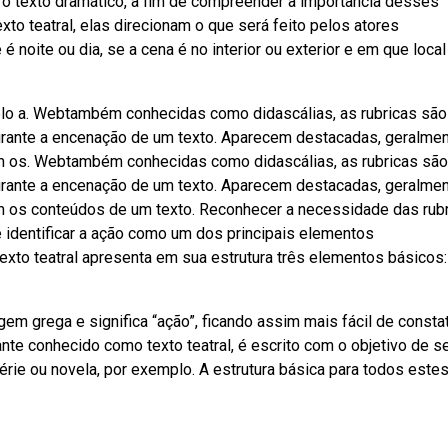
o texto dramático, a fim de compreender a importância desses
to teatral, elas direcionam o que será feito pelos atores
noite ou dia, se a cena é no interior ou exterior e em que local 
plo a. Webtambém conhecidas como didascálias, as rubricas são
durante a encenação de um texto. Aparecem destacadas, geralmen
em os. Webtambém conhecidas como didascálias, as rubricas são
durante a encenação de um texto. Aparecem destacadas, geralmen
em os conteúdos de um texto. Reconhecer a necessidade das rub
e identificar a ação como um dos principais elementos
exto teatral apresenta em sua estrutura três elementos básicos
gem grega e significa “ação”, ficando assim mais fácil de consta
nte conhecido como texto teatral, é escrito com o objetivo de s
série ou novela, por exemplo. A estrutura básica para todos este