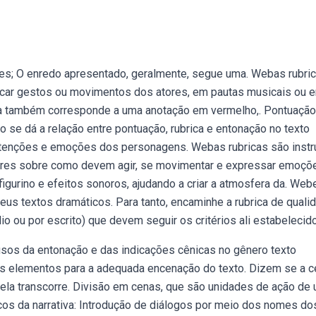
tes; O enredo apresentado, geralmente, segue uma. Webas rubri
dicar gestos ou movimentos dos atores, em pautas musicais ou 
rica também corresponde a uma anotação em vermelho,. Pontuação
o se dá a relação entre pontuação, rubrica e entonação no texto
, intenções e emoções dos personagens. Webas rubricas são inst
atores sobre como devem agir, se movimentar e expressar emoçõ
gurino e efeitos sonoros, ajudando a criar a atmosfera da. Web
us textos dramáticos. Para tanto, encaminhe a rubrica de quali
dio ou por escrito) que devem seguir os critérios ali estabelecid
s usos da entonação e das indicações cênicas no gênero texto
es elementos para a adequada encenação do texto. Dizem se a c
que ela transcorre. Divisão em cenas, que são unidades de ação de
cos da narrativa: Introdução de diálogos por meio dos nomes do