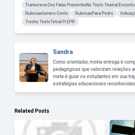
Transcreva Dez Falas PresentesNo Texto Teatral Encontra
RubricasGenero Conto
RubricasPara Pedro
Indicaç
Trecho TextoTetral Pi EPR
Sandra
Como orientador, minha entrega é comp
pedagógicas que valorizam relações au
meta é guiar os estudantes em sua traj
estratégias educacionais reconhecidas
Related Posts