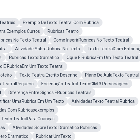
Teatrais
Exemplo DeTexto Teatral Com Rubrica
tralExemplos Curtos
Rubricas Teatro
ricas No Texto Teatral
Como InserirRubricas No Texto Teatral
tral
Atividade SobreRubrica No Texto
Texto TeatralCom Entona
s
Rubricas TextoDramático
Oque E RubricaEm Um Texto Teatral
q E RubricaEm Um Texto Teatral
oteiro
Texto TeatralEscrito Desenho
Plano De AulaTexto Teatral
o TeatralPequeno
Encenação Teatral TextoCIM 3 Personagens
l
Diferença Entre Signos ERubricas Teatrais
tificar UmaRubrica Em Um Texto
AtividadesTexto Teatral Rubrica
cidas Com Rubricasexemplos
Texto TeatralPara Crianças
ras
Atividades SobreTexto Dramatico Rubricas
ero Dramatico
Rubricar UmTexto