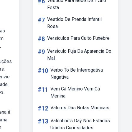
#6
Vestido Para Bebe De 1 Ano
Festa
#7
Vestido De Prenda Infantil
Rosa
cas
#8
Versículos Para Culto Funebre
em
,
#9
Versiculo Fuja Da Aparencia Do
Mal
ruções
es.
#10
Verbo To Be Interrogativa
envie
Negativa
dade
#11
Vem Cá Menino Vem Cá
os.
Menina
#12
Valores Das Notas Musicais
ena é
 uma
#13
Valentine's Day Nos Estados
s
Unidos Curiosidades