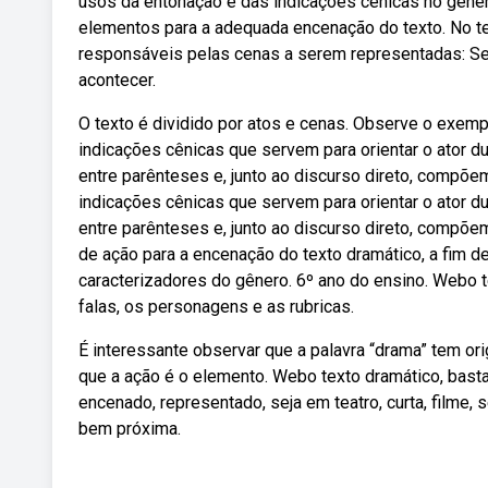
usos da entonação e das indicações cênicas no gêner
elementos para a adequada encenação do texto. No tex
responsáveis pelas cenas a serem representadas: Se é 
acontecer.
O texto é dividido por atos e cenas. Observe o exem
indicações cênicas que servem para orientar o ator 
entre parênteses e, junto ao discurso direto, compõ
indicações cênicas que servem para orientar o ator 
entre parênteses e, junto ao discurso direto, compõ
de ação para a encenação do texto dramático, a fim d
caracterizadores do gênero. 6º ano do ensino. Webo t
falas, os personagens e as rubricas.
É interessante observar que a palavra “drama” tem ori
que a ação é o elemento. Webo texto dramático, basta
encenado, representado, seja em teatro, curta, filme, 
bem próxima.