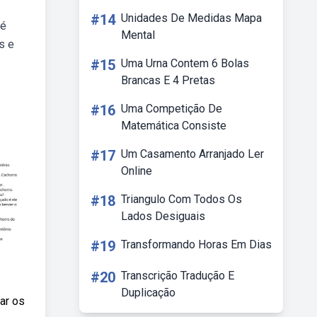
#14
Unidades De Medidas Mapa
 é
Mental
s e
#15
Uma Urna Contem 6 Bolas
Brancas E 4 Pretas
#16
Uma Competição De
Matemática Consiste
#17
Um Casamento Arranjado Ler
Online
#18
Triangulo Com Todos Os
Lados Desiguais
#19
Transformando Horas Em Dias
#20
Transcrição Tradução E
Duplicação
ar os