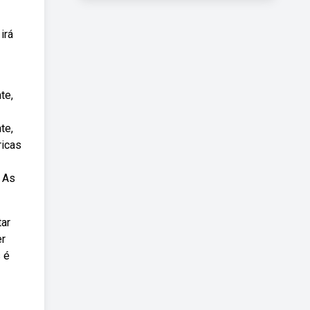
irá
te,
te,
ricas
: As
tar
er
s é