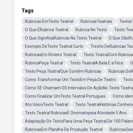
Tags
Rubricas EmTexto Teatral
RubricasTeatrais
Textos
O Que ÉRubrica Teatral
Rubrica No Texto
Texto Tea
O Que SignificaRubricas No Texto Teatral
O Que SãoRub
Exemplo DeTexto Teatral Curto
Trecho DeRubricas Tea
RubricasEm Roteiro Teatral
Texto TeatralCom Rubrica
RubricaPeça Teatral
Texto TeatralA Bela E a Fera
O
Texto Peça TeatralQue Contém Rubricas
Rubricas DoR
Como Transformar Um TextoEm Peça De Teatro
Text
Como SE Chamam OS Intervalos De AçãoNo Texto Teatra
Como Finalizar UmTexto Teatral Portugues
Como Iden
Ato UnicoTexto Teatral
Texto TeatralHistórias Conhe
Texto Teatral RubricasE Onomatopeia Atividade 5 Ano
Adaptação Do TextoPara Uma Peça Teatral De 100 Palav
RubricasEm Planilha De Produção Teatral
RubricasGen