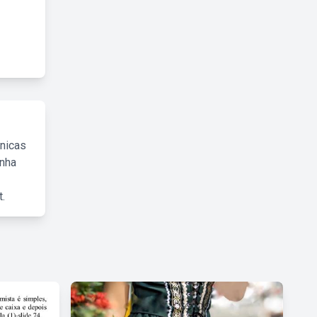
cnicas
inha
.