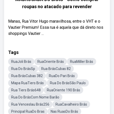
roupas no atacado para revender
Manas, Rua Vitor Hugo maravilhosa, entre o VHT e o
Vautier Premium! Essa rua é aquela que dá direto nos
shoppings Vautier ...
Tags
RuaJoli Brás
RuaOriente Brás
RuaMiller Brás
Rua Do BrásSp
Rua BrásCubas 82
Rua BrásCubas 382
RuaDo Pari Brás
Mapa RuaTiers Brás
Rua Do BrásSão Paulo
Rua Tiers Brás648
RuaOriente 190 Brás
Rua Do BrásCom Nome Barão
Rua Venceslau Brás256
RuaCavalheiro Brás
Principal RuaDo Bras
Nas RuasDo Brás