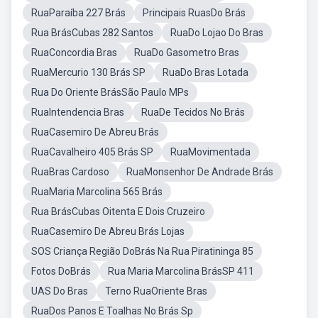
RuaParaíba 227 Brás
Principais RuasDo Brás
Rua BrásCubas 282 Santos
RuaDo Lojao Do Bras
RuaConcordia Bras
RuaDo Gasometro Bras
RuaMercurio 130 Brás SP
RuaDo Bras Lotada
Rua Do Oriente BrásSão Paulo MPs
RuaIntendencia Bras
RuaDe Tecidos No Brás
RuaCasemiro De Abreu Brás
RuaCavalheiro 405 Brás SP
RuaMovimentada
RuaBras Cardoso
RuaMonsenhor De Andrade Brás
RuaMaria Marcolina 565 Brás
Rua BrásCubas Oitenta E Dois Cruzeiro
RuaCasemiro De Abreu Brás Lojas
SOS Criança Região DoBrás Na Rua Piratininga 85
Fotos DoBrás
Rua Maria Marcolina BrásSP 411
UAS Do Bras
Terno RuaOriente Bras
RuaDos Panos E Toalhas No Brás Sp