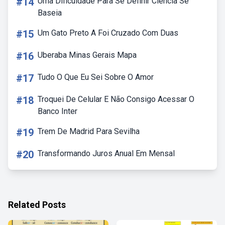
#14
Uma Dificuldade Para Se Definir Ciência Se
Baseia
#15
Um Gato Preto A Foi Cruzado Com Duas
#16
Uberaba Minas Gerais Mapa
#17
Tudo O Que Eu Sei Sobre O Amor
#18
Troquei De Celular E Não Consigo Acessar O
Banco Inter
#19
Trem De Madrid Para Sevilha
#20
Transformando Juros Anual Em Mensal
Related Posts