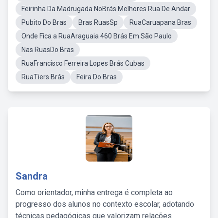
Feirinha Da Madrugada NoBrás Melhores Rua De Andar
Pubito Do Bras
Bras RuasSp
RuaCaruapana Bras
Onde Fica a RuaAraguaia 460 Brás Em São Paulo
Nas RuasDo Bras
RuaFrancisco Ferreira Lopes Brás Cubas
RuaTiers Brás
Feira Do Bras
Sandra
Como orientador, minha entrega é completa ao
progresso dos alunos no contexto escolar, adotando
técnicas pedagógicas que valorizam relações