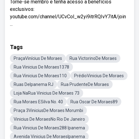
Torne-se membro e tenha acesso a benefícios
exclusivos:
youtube.com/channel/UCvCol_w2yi9itrRQIvY7itA/join
...
Tags
PraçaVinícius De Moraes
Rua VictorinoDe Moraes
Rua Vinicius De Moraes1378
Rua Vinicius De Moraes110
PrédioVinicius De Moraes
Ruas DeIpanema RJ
Rua PrudenteDe Moraes
Loja NaRua Vinicius De Moraes 73
Rua Moraes ESilva No. 40
Rua Oscar De Moraes89
Praça 3ViniciusDe Moraes Morumbi
Vinicius De MoraesNo Rio De Janeiro
Rua Vinicius De Moraes288 Ipanema
Avenida Vinicius De MoraesIpanema