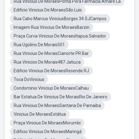
Rua Vinicius De MoraesPonta Pora Farmacia Amare La
Edificio Vinicius De MoraesSão Luis
Rua Cabo Marcus ViniciusBorges 34 SJCampos
Imagem Rua Vinicius De MoraesBarzin
Praça Curva Vinicius De MoraesItapua Salvador
Rua Ugolino De Morais501
Rua Vinicius De MoraisCianorte PR Bar
Rua Vinicios De Morais487 Jatiuca
Edificio Vinicius De MoraesResende RJ
Toca DoVinicius
Condominio Vinicius De MoraesCalhau
Bar Estatua De Vinicius De MoraisRio De Janeiro
Rua Vinicius De MoraesSantana De Parnaiba
Vinicius De MoraesEstátua
Praça Vinicius De MoraesMorumbi
Edificio Vinicius De MoraesMaringá