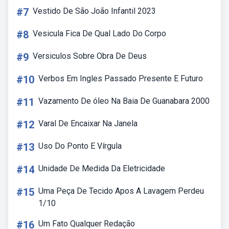
#7
Vestido De São João Infantil 2023
#8
Vesicula Fica De Qual Lado Do Corpo
#9
Versiculos Sobre Obra De Deus
#10
Verbos Em Ingles Passado Presente E Futuro
#11
Vazamento De óleo Na Baia De Guanabara 2000
#12
Varal De Encaixar Na Janela
#13
Uso Do Ponto E Vírgula
#14
Unidade De Medida Da Eletricidade
#15
Uma Peça De Tecido Apos A Lavagem Perdeu
1/10
#16
Um Fato Qualquer Redação