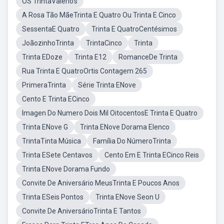
OS TrintaValerio's
A Rosa Tão MãeTrinta E Quatro Ou Trinta E Cinco
SessentaE Quatro
Trinta E QuatroCentésimos
JoãozinhoTrinta
TrintaCinco
Trinta
Trinta EDoze
Trinta E12
RomanceDe Trinta
Rua Trinta E QuatroOrtis Contagem 265
PrimeraTrinta
Série Trinta ENove
Cento E Trinta ECinco
Imagen Do Numero Dois Mil OitocentosE Trinta E Quatro
Trinta ENove G
Trinta ENove Dorama Elenco
TrintaTinta Música
Família Do NúmeroTrinta
Trinta ESete Centavos
Cento Em E Trinta ECinco Reis
Trinta ENove Dorama Fundo
Convite De Aniversário MeusTrinta E Poucos Anos
Trinta ESeis Pontos
Trinta ENove Seon U
Convite De AniversárioTrinta E Tantos