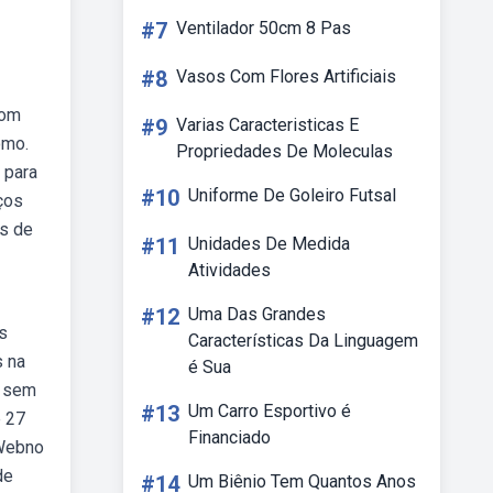
#7
Ventilador 50cm 8 Pas
#8
Vasos Com Flores Artificiais
com
#9
Varias Caracteristicas E
omo.
Propriedades De Moleculas
 para
#10
Uniforme De Goleiro Futsal
ços
es de
#11
Unidades De Medida
Atividades
#12
Uma Das Grandes
As
Características Da Linguagem
s na
é Sua
o sem
#13
Um Carro Esportivo é
e 27
Financiado
 Webno
de
#14
Um Biênio Tem Quantos Anos