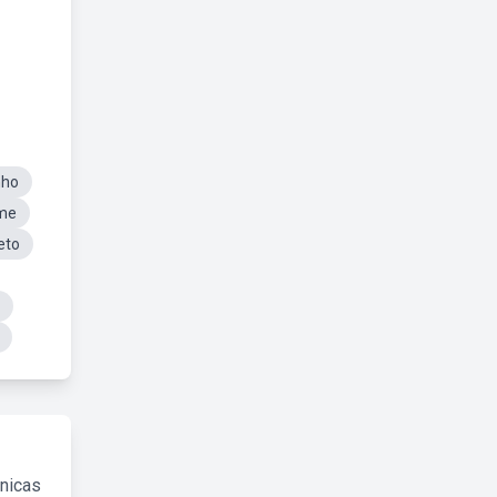
nho
eme
eto
cnicas