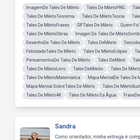
ImagemDe Tales De Mileto
Tales De MiletoPNG
Tal
Tales De MiletoTeorema
Tales De MiletoTeoria
Tal
Tales De MiletoFrases
GIFTales De Mileto
Quem FoiT
Tales De MiletoObras
Imagen De Tales De MiletoSomb
DesenhoDe Tales De Mileto
Tales DeMilete
Descobe
FelicidadeTales De Mileto
Tales De MiletoEclipse
Ta
PensamentosDe Tales De Mileto
Tales DeMileti
Tal
Tales De MiletoLivro
Tales DeMiletio
Tales De Mile
Tales De MiletoMatematica
Mapa MentalDe Tales De M
Mapa Mental SobreTales De Mileto
Tales De MiletoIlu
Tales De Mileto4K
Tales De Mileto Ea Água
FraseDe
Sandra
Como orientador, minha entrega é comp