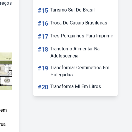
ereços
#15
Turismo Sul Do Brasil
#16
Troca De Casais Brasileiras
#17
Tres Porquinhos Para Imprimir
#18
Transtorno Alimentar Na
Adolescencia
#19
Transformar Centímetros Em
Polegadas
#20
Transforma Ml Em Litros
u em
rua.