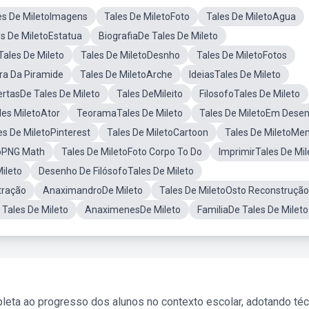
es De MiletoImagens
Tales De MiletoFoto
Tales De MiletoAgua
es De MiletoEstatua
BiografiaDe Tales De Mileto
ales De Mileto
Tales De MiletoDesnho
Tales De MiletoFotos
ra Da Piramide
Tales De MiletoArche
IdeiasTales De Mileto
rtasDe Tales De Mileto
Tales DeMileito
FilosofoTales De Mileto
les MiletoAtor
TeoramaTales De Mileto
Tales De MiletoEm Dese
es De MiletoPinterest
Tales De MiletoCartoon
Tales De MiletoM
toPNG Math
Tales De MiletoFoto Corpo To Do
ImprimirTales De Mil
ileto
Desenho De FilósofoTales De Mileto
stração
AnaximandroDe Mileto
Tales De MiletoOsto Reconstrução
 Tales De Mileto
AnaximenesDe Mileto
FamiliaDe Tales De Mileto
leta ao progresso dos alunos no contexto escolar, adotando té