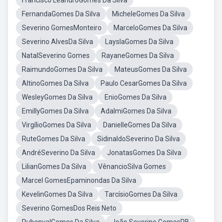
Francisco LeandroGomes Da Silva
FernandaGomes Da Silva
MicheleGomes Da Silva
Severino GomesMonteiro
MarceloGomes Da Silva
Severino AlvesDa Silva
LayslaGomes Da Silva
NatalSeverino Gomes
RayaneGomes Da Silva
RaimundoGomes Da Silva
MateusGomes Da Silva
AltinoGomes Da Silva
Paulo CesarGomes Da Silva
WesleyGomes Da Silva
EnioGomes Da Silva
EmillyGomes Da Silva
AdalmiGomes Da Silva
VirgílioGomes Da Silva
DanielleGomes Da Silva
RuteGomes Da Silva
SidinaldoSeverino Da Silva
AndréSeverino Da Silva
JonatasGomes Da Silva
LilianGomes Da Silva
VênancioSilva Gomes
Marcel GomesEpaminondas Da Silva
KevelinGomes Da Silva
TarcísioGomes Da Silva
Severino GomesDos Reis Neto