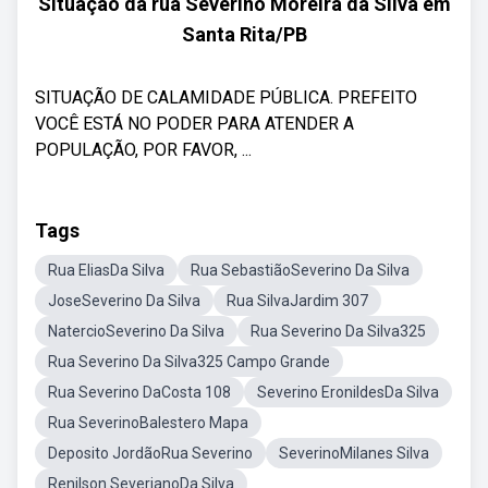
Situação da rua Severino Moreira da Silva em
Santa Rita/PB
SITUAÇÃO DE CALAMIDADE PÚBLICA. PREFEITO
VOCÊ ESTÁ NO PODER PARA ATENDER A
POPULAÇÃO, POR FAVOR, ...
Tags
Rua EliasDa Silva
Rua SebastiãoSeverino Da Silva
JoseSeverino Da Silva
Rua SilvaJardim 307
NatercioSeverino Da Silva
Rua Severino Da Silva325
Rua Severino Da Silva325 Campo Grande
Rua Severino DaCosta 108
Severino EronildesDa Silva
Rua SeverinoBalestero Mapa
Deposito JordãoRua Severino
SeverinoMilanes Silva
Renilson SeverianoDa Silva