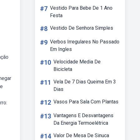
#7
Vestido Para Bebe De 1 Ano
Festa
#8
Vestido De Senhora Simples
#9
Verbos Irregulares No Passado
Em Ingles
ação
#10
Velocidade Media De
Bicicleta
hegar
#11
Vela De 7 Dias Queima Em 3
te
Dias
#12
Vasos Para Sala Com Plantas
rro:
#13
Vantagens E Desvantagens
Da Energia Termoelétrica
#14
Valor De Mesa De Sinuca