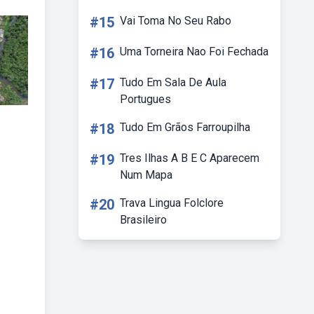
#15
Vai Toma No Seu Rabo
#16
Uma Torneira Nao Foi Fechada
#17
Tudo Em Sala De Aula
Portugues
#18
Tudo Em Grãos Farroupilha
#19
Tres Ilhas A B E C Aparecem
Num Mapa
#20
Trava Lingua Folclore
Brasileiro