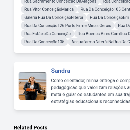
Rua Sacramento Conceição DaAlagoas
Rua Conceição
Rua Vitor ConceiçãoMarica
Rua Da Conceição105 Cent
Galeria Rua Da ConceiçãoNiterói
Rua Da ConceiçãoEm 
Rua Da Conceição126 Porto Firme Minas Gerais
Rua D
Rua EstácioDa Conceição
Rua Buenos Aires ComRua D
Rua Da Conceição105
Acquafarma Niterói NaRua Da 
Sandra
Como orientador, minha entrega é comp
pedagógicas que valorizam relações au
meta é guiar os estudantes em sua traj
estratégias educacionais reconhecidas
Related Posts