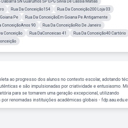
 DaBarra SN Guarulhos SP EPG Silvia De Cassia Matias
ro
Rua Da Conceição154
Rua Da Conceição200 Loja 03
Goiana Pe
Rua Da ConceiçãoEm Goiana Pe Antigamente
a ConceiçãoAnos 90
Rua Da ConceiçãoRio De Janeiro
a Conceição
Rua DaConceicao 41
Rua Da Conceição40 Cartório
Conceição
leta ao progresso dos alunos no contexto escolar, adotando té
tênticas e são impulsionadas por criatividade e entusiasmo. M
etória para se tornarem uma geração excepcional, utilizando
 por renomadas instituições acadêmicas globais - fdp.aau.edu.et