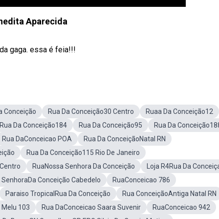
nedita Aparecida
a gaga. essa é feia!!!
a Conceição
Rua Da Conceição30 Centro
Ruaa Da Conceição12
Rua Da Conceição184
Rua Da Conceição95
Rua Da Conceição18
Rua DaConceicao POA
Rua Da ConceiçãoNatal RN
eição
Rua Da Conceição115 Rio De Janeiro
Centro
RuaNossa Senhora Da Conceição
Loja R4Rua Da Conceiç
 SenhoraDa Conceição Cabedelo
RuaConceicao 786
Paraiso TropicalRua Da Conceição
Rua ConceiçãoAntiga Natal RN
 Melu 103
Rua DaConceicao Saara Suvenir
RuaConceicao 942