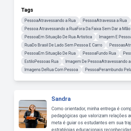
Tags
PessoaAtravessando a Rua
PessoaAtravessa a Rua
Pessoa Atravessando a RuaFora Da Faixa Sem Dar a Mão
PessoaEm Situação De Rua Artistica
Imagem E Pesso
RuaDo Brasil De Lado Sem Pessoa E Carro
PessoasAt
PessoaEm Situação De Rua
PessoaFundo Rua
Pes
EstiloPessoas Rua
Imagem De PessoaAtravessando a
Imagens DeRua Com Pessoa
PessoaPerambundo Pel
Sandra
Como orientador, minha entrega é comp
pedagógicas que valorizam relações au
meta é guiar os estudantes em sua traj
estratégias educacionais reconhecidas