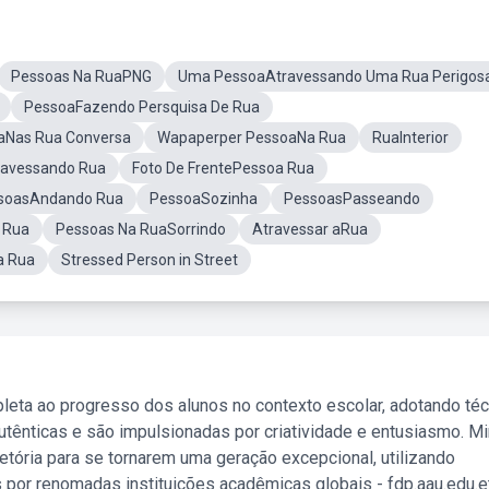
Pessoas Na RuaPNG
Uma PessoaAtravessando Uma Rua Perigos
PessoaFazendo Persquisa De Rua
aNas Rua Conversa
Wapaperper PessoaNa Rua
RuaInterior
ravessando Rua
Foto De FrentePessoa Rua
soasAndando Rua
PessoaSozinha
PessoasPasseando
 Rua
Pessoas Na RuaSorrindo
Atravessar aRua
a Rua
Stressed Person in Street
leta ao progresso dos alunos no contexto escolar, adotando té
tênticas e são impulsionadas por criatividade e entusiasmo. M
etória para se tornarem uma geração excepcional, utilizando
 por renomadas instituições acadêmicas globais - fdp.aau.edu.et