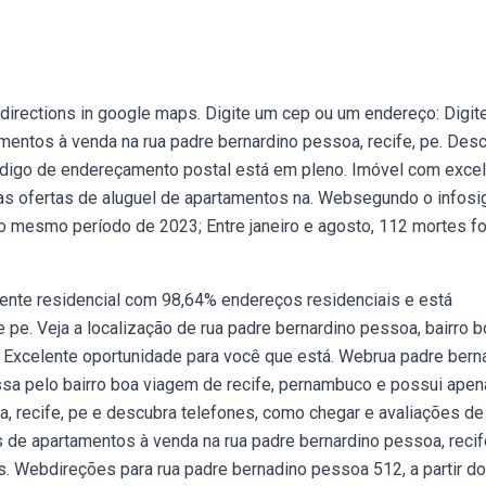
directions in google maps. Digite um cep ou um endereço: Digit
entos à venda na rua padre bernardino pessoa, recife, pe. Des
ódigo de endereçamento postal está em pleno. Imóvel com exce
itas ofertas de aluguel de apartamentos na. Websegundo o infosi
 mesmo período de 2023; Entre janeiro e agosto, 112 mortes f
nte residencial com 98,64% endereços residenciais e está
e pe. Veja a localização de rua padre bernardino pessoa, bairro 
 Excelente oportunidade para você que está. Webrua padre bern
sa pelo bairro boa viagem de recife, pernambuco e possui apen
, recife, pe e descubra telefones, como chegar e avaliações de
 de apartamentos à venda na rua padre bernardino pessoa, recife
. Webdireções para rua padre bernadino pessoa 512, a partir d