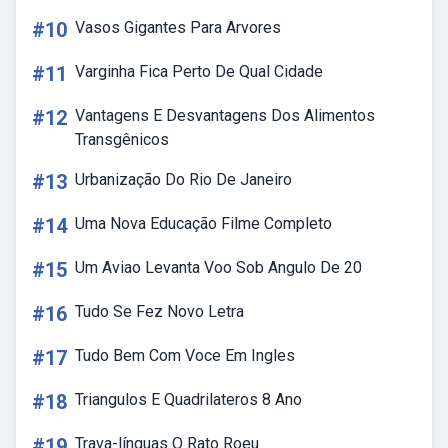
#10
Vasos Gigantes Para Arvores
#11
Varginha Fica Perto De Qual Cidade
#12
Vantagens E Desvantagens Dos Alimentos
Transgênicos
#13
Urbanização Do Rio De Janeiro
#14
Uma Nova Educação Filme Completo
#15
Um Aviao Levanta Voo Sob Angulo De 20
#16
Tudo Se Fez Novo Letra
#17
Tudo Bem Com Voce Em Ingles
#18
Triangulos E Quadrilateros 8 Ano
#19
Trava-línguas O Rato Roeu