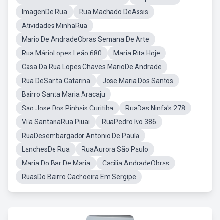
ImagenDe Rua
Rua Machado DeAssis
Atividades MinhaRua
Mario De AndradeObras Semana De Arte
Rua MárioLopes Leão 680
Maria Rita Hoje
Casa Da Rua Lopes Chaves MarioDe Andrade
Rua DeSanta Catarina
Jose Maria Dos Santos
Bairro Santa Maria Aracaju
Sao Jose Dos Pinhais Curitiba
RuaDas Ninfa's 278
Vila SantanaRua Piuai
RuaPedro Ivo 386
RuaDesembargador Antonio De Paula
LanchesDe Rua
RuaAurora São Paulo
Maria Do Bar De Maria
Cacilia AndradeObras
RuasDo Bairro Cachoeira Em Sergipe