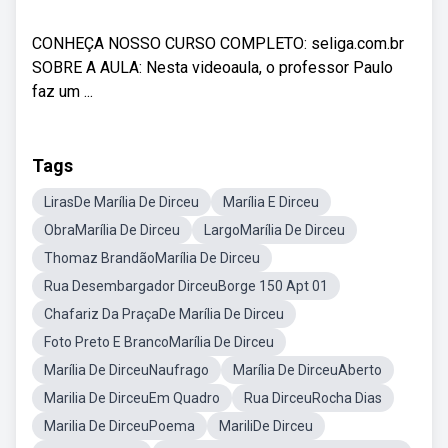
CONHEÇA NOSSO CURSO COMPLETO: seliga.com.br
SOBRE A AULA: Nesta videoaula, o professor Paulo
faz um ...
Tags
LirasDe Marília De Dirceu
Marília E Dirceu
ObraMarília De Dirceu
LargoMarília De Dirceu
Thomaz BrandãoMarília De Dirceu
Rua Desembargador DirceuBorge 150 Apt 01
Chafariz Da PraçaDe Marília De Dirceu
Foto Preto E BrancoMarília De Dirceu
Marília De DirceuNaufrago
Marília De DirceuAberto
Marilia De DirceuEm Quadro
Rua DirceuRocha Dias
Marilia De DirceuPoema
MariliDe Dirceu