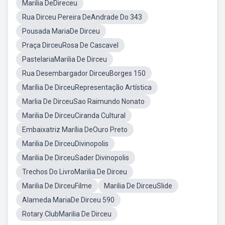
Marilia DeDireceu
Rua Dirceu Pereira DeAndrade Do 343
Pousada MariaDe Dirceu
Praça DirceuRosa De Cascavel
PastelariaMarilia De Dirceu
Rua Desembargador DirceuBorges 150
Marília De DirceuRepresentação Artística
Marlia De DirceuSao Raimundo Nonato
Marilia De DirceuCiranda Cultural
Embaixatriz Marília DeOuro Preto
Marilia De DirceuDivinopolis
Marilia De DirceuSader Divinopolis
Trechos Do LivroMarilia De Dirceu
Marilia De DirceuFilme
Marilia De DirceuSlide
Alameda MariaDe Dirceu 590
Rotary ClubMarilia De Dirceu