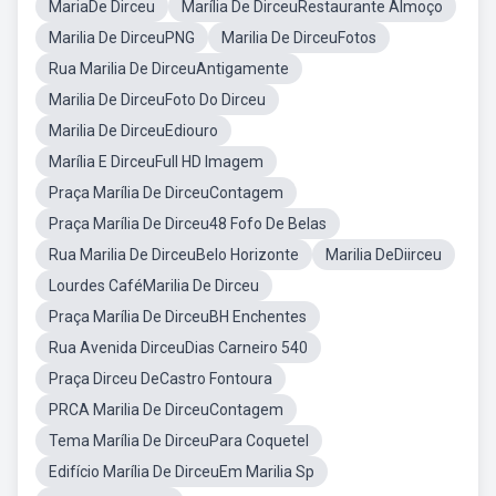
MariaDe Dirceu
Marília De DirceuRestaurante Almoço
Marilia De DirceuPNG
Marilia De DirceuFotos
Rua Marilia De DirceuAntigamente
Marilia De DirceuFoto Do Dirceu
Marilia De DirceuEdiouro
Marília E DirceuFull HD Imagem
Praça Marília De DirceuContagem
Praça Marília De Dirceu48 Fofo De Belas
Rua Marilia De DirceuBelo Horizonte
Marilia DeDiirceu
Lourdes CaféMarilia De Dirceu
Praça Marília De DirceuBH Enchentes
Rua Avenida DirceuDias Carneiro 540
Praça Dirceu DeCastro Fontoura
PRCA Marilia De DirceuContagem
Tema Marília De DirceuPara Coquetel
Edifício Marília De DirceuEm Marilia Sp