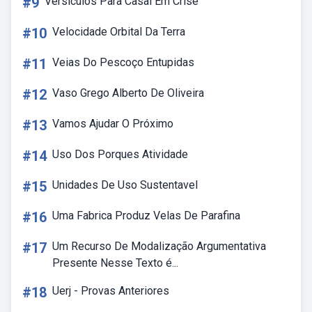
#9
Versiculos Para Casal Em Crise
#10
Velocidade Orbital Da Terra
#11
Veias Do Pescoço Entupidas
#12
Vaso Grego Alberto De Oliveira
#13
Vamos Ajudar O Próximo
#14
Uso Dos Porques Atividade
#15
Unidades De Uso Sustentavel
#16
Uma Fabrica Produz Velas De Parafina
#17
Um Recurso De Modalização Argumentativa
Presente Nesse Texto é...
#18
Uerj - Provas Anteriores