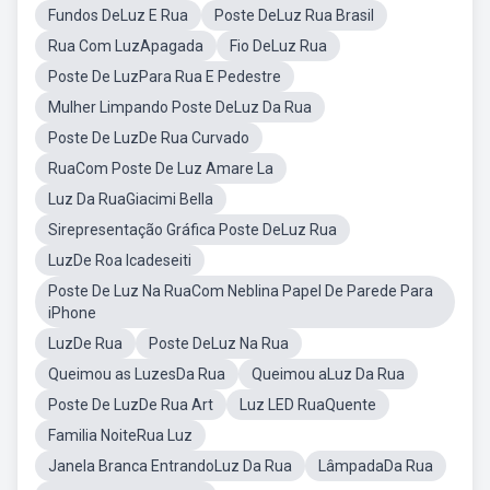
Fundos DeLuz E Rua
Poste DeLuz Rua Brasil
Rua Com LuzApagada
Fio DeLuz Rua
Poste De LuzPara Rua E Pedestre
Mulher Limpando Poste DeLuz Da Rua
Poste De LuzDe Rua Curvado
RuaCom Poste De Luz Amare La
Luz Da RuaGiacimi Bella
Sirepresentação Gráfica Poste DeLuz Rua
LuzDe Roa Icadeseiti
Poste De Luz Na RuaCom Neblina Papel De Parede Para
iPhone
LuzDe Rua
Poste DeLuz Na Rua
Queimou as LuzesDa Rua
Queimou aLuz Da Rua
Poste De LuzDe Rua Art
Luz LED RuaQuente
Familia NoiteRua Luz
Janela Branca EntrandoLuz Da Rua
LâmpadaDa Rua