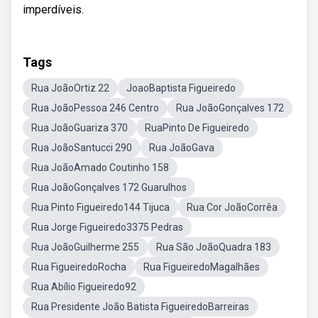
imperdíveis.
Tags
Rua JoãoOrtiz 22
JoaoBaptista Figueiredo
Rua JoãoPessoa 246 Centro
Rua JoãoGonçalves 172
Rua JoãoGuariza 370
RuaPinto De Figueiredo
Rua JoãoSantucci 290
Rua JoãoGava
Rua JoãoAmado Coutinho 158
Rua JoãoGonçalves 172 Guarulhos
Rua Pinto Figueiredo144 Tijuca
Rua Cor JoãoCorrêa
Rua Jorge Figueiredo3375 Pedras
Rua JoãoGuilherme 255
Rua São JoãoQuadra 183
Rua FigueiredoRocha
Rua FigueiredoMagalhães
Rua Abílio Figueiredo92
Rua Presidente João Batista FigueiredoBarreiras