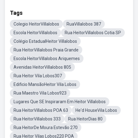
Tags
Colegio HeitorVillalobos
RuaVillalobos 387
Escola HeitorVillalobos
Rua HeitorVillalobos Cotia SP
Colégio EstadualHeitor Villalobos
Rua HeitorVillalobos Praia Grande
Escola HeitorVillalobos Ariquemes
Avenidas HeitorVillalobos 805
Rua Heitor Vila Lobos307
Edificio MansãoHeitor Vila Lobos
Rua Maestro Vila Lobos923
Lugares Que SE Inspiraram Em Heitor Villalobos
Rua HeitorVillalobos POA 63
He'd HouseVila Lobos
Rua HeitorVillalobos 333
Rua HeitorDias 80
Rua HeitorDe Moura Estevão 270
Rua Heitor Vilas Lobos220 POA