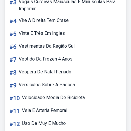
#3
Vogais Cursivas Maiúsculas E Minúsculas Para
Imprimir
#4
Vire A Direita Tem Crase
#5
Vinte E Três Em Ingles
#6
Vestimentas Da Região Sul
#7
Vestido Da Frozen 4 Anos
#8
Vespera De Natal Feriado
#9
Versiculos Sobre A Pascoa
#10
Velocidade Media De Bicicleta
#11
Veia E Arteria Femoral
#12
Uso De Muy E Mucho