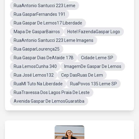
RuaAntonio Santucci 223 Leme
Rua GasparFernandes 191
Rua Gaspar De Lemos17 Liberdade
Mapa De GasparBairros
Hotel FazendaGaspar Logo
RuaAntonio Santucci 223 Leme Imagens
Rua GasparLourença25
Rua Gaspar Dias DeAtaide 17B
Cidade Leme SP
Rua LemosCunha 340
ImagemDe Gaspar De Lemos
Rua José Lemos132
Cep DasRuas De Lem
RuaMI Tuto Na Liberdade
RuaPovos 135 Leme SP
RuaTravessa Dos Lagos Praia De Leste
Avenida Gaspar De LemosGuaratiba