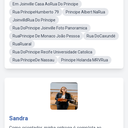
Em Joinville Casa AoRua Do Principe
Rua PríncipeHumberto 79
Principe Albert NaRua
JoinvilldRua Do Príncipe
Rua DoPrincipe Joinville Foto Panoramica
RuaPrincipe De Monaco João Pessoa
Rua DoCaxundé
RuaRuaral
Rua DoPrincipe Recife Universidade Catolica
Rua PríncipeDe Nassau
Principe Holanda MRVRua
Sandra
Como orientador, minha entrega é completa ao