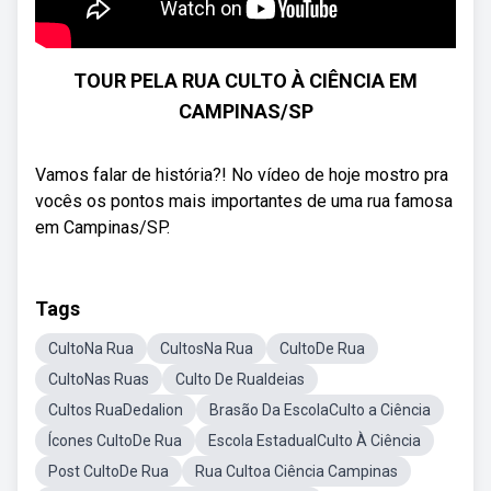
TOUR PELA RUA CULTO À CIÊNCIA EM
CAMPINAS/SP
Vamos falar de história?! No vídeo de hoje mostro pra
vocês os pontos mais importantes de uma rua famosa
em Campinas/SP.
Tags
CultoNa Rua
CultosNa Rua
CultoDe Rua
CultoNas Ruas
Culto De RuaIdeias
Cultos RuaDedalion
Brasão Da EscolaCulto a Ciência
Ícones CultoDe Rua
Escola EstadualCulto À Ciência
Post CultoDe Rua
Rua Cultoa Ciência Campinas