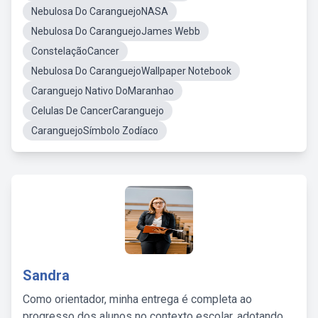
Nebulosa Do CaranguejoNASA
Nebulosa Do CaranguejoJames Webb
ConstelaçãoCancer
Nebulosa Do CaranguejoWallpaper Notebook
Caranguejo Nativo DoMaranhao
Celulas De CancerCaranguejo
CaranguejoSímbolo Zodíaco
Sandra
Como orientador, minha entrega é completa ao
progresso dos alunos no contexto escolar, adotando