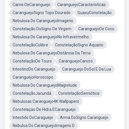
Carne DeCaranguejo
CaranguejoCaracterísticas
CaranguejoSigno Topo Dourado
GuaxuConstelação
Nebulosa Do CaranguejoImagens
Constelação DoSigno De Virgem
CaranguejoDe Coco
Nebulosa Do CaranguejoNo Infravermelho
ConstelaçãoColibre
ConstelaçãoSigno Aquario
Nebulosa Do CaranguejoDistância Da Terra
ConstelaçãoDe Touro
CaranguejoCancro
IntestinoDo Caranguejo
Caranguejo DoSol E Da Lua
CaranguejoHoroscopo
Nebulosa Do CaranguejoMagnitude
ConstelaçãoJacundá
ConstelaçãoSemiótica
Nebulosas Caranguejo4K Wallpapers
Constelaçao De Hidra ECaranguejo
Intestido DoCaraguejo
Arma DoSigno Caranguejo
Nebuloa Do CaranguejoImagens D