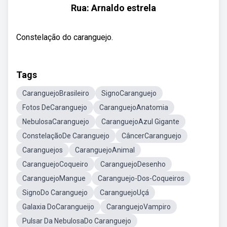
Rua: Arnaldo estrela
Constelação do caranguejo.
Tags
CaranguejoBrasileiro
SignoCaranguejo
Fotos DeCaranguejo
CaranguejoAnatomia
NebulosaCaranguejo
CaranguejoAzul Gigante
ConstelaçãoDe Caranguejo
CâncerCaranguejo
Caranguejos
CaranguejoAnimal
CaranguejoCoqueiro
CaranguejoDesenho
CaranguejoMangue
Caranguejo-Dos-Coqueiros
SignoDo Caranguejo
CaranguejoUçá
Galaxia DoCarangueijo
CaranguejoVampiro
Pulsar Da NebulosaDo Caranguejo