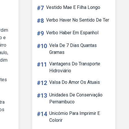
#7
Vestido Mae E Filha Longo
#8
Verbo Haver No Sentido De Ter
ardim
#9
Verbo Haber Em Espanhol
o e
irro
#10
Vela De 7 Dias Quantas
Gramas
ulo,
rdim
#11
Vantagens Do Transporte
Hidroviário
ntes
#12
Valsa Do Amor Os Atuais
#13
Unidades De Conservação
Pernambuco
tra
mos
#14
Unicórnio Para Imprimir E
Colorir