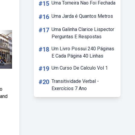
#15
Uma Torneira Nao Foi Fechada
#16
Uma Jarda é Quantos Metros
#17
Uma Galinha Clarice Lispector
Perguntas E Respostas
#18
Um Livro Possui 240 Páginas
E Cada Página 40 Linhas
#19
Um Curso De Calculo Vol 1
#20
Transitividade Verbal -
Exercícios 7 Ano
io
 and