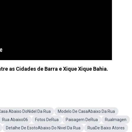
tre as Cidades de Barra e Xique Xique Bahia.
Casa Abaixo DoNidel Da Rua
Modelo De CasaAbaixo Da Rua
Rua Abaixo06
Fotos DeRua
Paisagem DeRua
RuaImagen
Detalhe De EsotoAbaixo Do Nivel Da Rua
RuaDe Baixo Atores