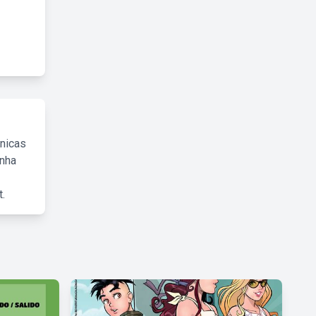
cnicas
inha
.