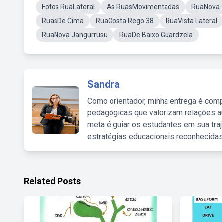
Fotos RuaLateral
As RuasMovimentadas
RuaNova 
RuasDe Cima
RuaCosta Rego 38
RuaVista Lateral
RuaNova Jangurrusu
RuaDe Baixo Guardzela
Sandra
Como orientador, minha entrega é comp
pedagógicas que valorizam relações au
meta é guiar os estudantes em sua traj
estratégias educacionais reconhecidas
Related Posts