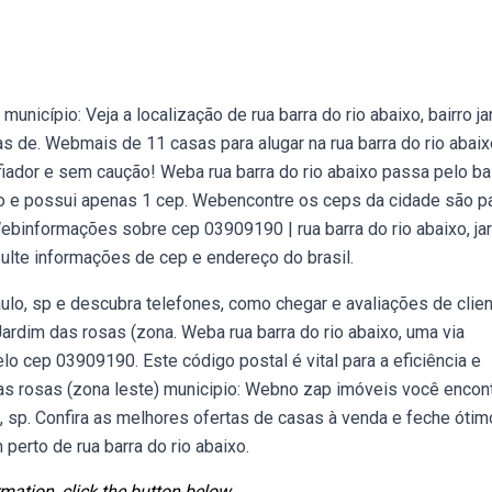
município: Veja a localização de rua barra do rio abaixo, bairro j
 de. Webmais de 11 casas para alugar na rua barra do rio abaix
fiador e sem caução! Weba rua barra do rio abaixo passa pelo ba
ulo e possui apenas 1 cep. Webencontre os ceps da cidade são pa
ebinformações sobre cep 03909190 | rua barra do rio abaixo, ja
sulte informações de cep e endereço do brasil.
aulo, sp e descubra telefones, como chegar e avaliações de clie
Jardim das rosas (zona. Weba rua barra do rio abaixo, uma via
pelo cep 03909190. Este código postal é vital para a eficiência e
 das rosas (zona leste) municipio: Webno zap imóveis você encon
o, sp. Confira as melhores ofertas de casas à venda e feche óti
erto de rua barra do rio abaixo.
mation, click the button below.