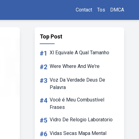
Contact
Tos
DMCA
Top Post
#1
Xl Equivale A Qual Tamanho
#2
Were Where And We're
#3
Voz Da Verdade Deus De
Palavra
#4
Você é Meu Combustível
Frases
#5
Vidro De Relogio Laboratorio
#6
Vidas Secas Mapa Mental