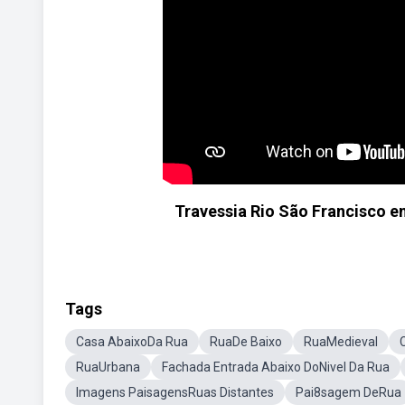
Travessia Rio São Francisco en
Tags
Casa AbaixoDa Rua
RuaDe Baixo
RuaMedieval
RuaUrbana
Fachada Entrada Abaixo DoNivel Da Rua
Imagens PaisagensRuas Distantes
Pai8sagem DeRua