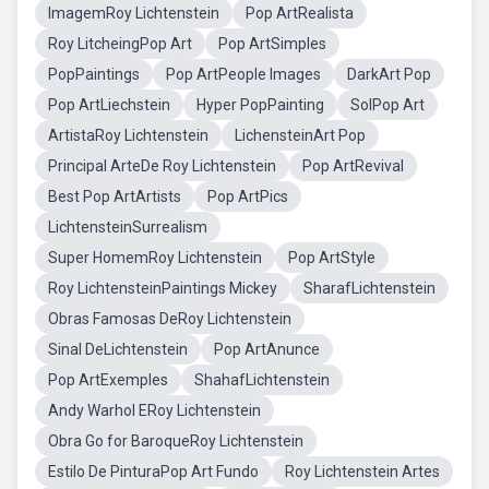
ImagemRoy Lichtenstein
Pop ArtRealista
Roy LitcheingPop Art
Pop ArtSimples
PopPaintings
Pop ArtPeople Images
DarkArt Pop
Pop ArtLiechstein
Hyper PopPainting
SolPop Art
ArtistaRoy Lichtenstein
LichensteinArt Pop
Principal ArteDe Roy Lichtenstein
Pop ArtRevival
Best Pop ArtArtists
Pop ArtPics
LichtensteinSurrealism
Super HomemRoy Lichtenstein
Pop ArtStyle
Roy LichtensteinPaintings Mickey
SharafLichtenstein
Obras Famosas DeRoy Lichtenstein
Sinal DeLichtenstein
Pop ArtAnunce
Pop ArtExemples
ShahafLichtenstein
Andy Warhol ERoy Lichtenstein
Obra Go for BaroqueRoy Lichtenstein
Estilo De PinturaPop Art Fundo
Roy Lichtenstein Artes