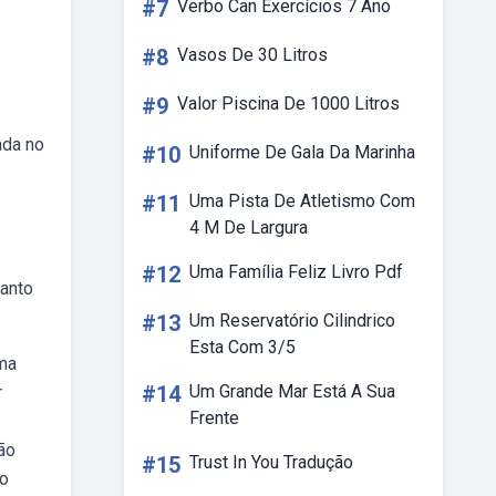
#7
Verbo Can Exercícios 7 Ano
#8
Vasos De 30 Litros
#9
Valor Piscina De 1000 Litros
ada no
#10
Uniforme De Gala Da Marinha
#11
Uma Pista De Atletismo Com
4 M De Largura
#12
Uma Família Feliz Livro Pdf
uanto
#13
Um Reservatório Cilindrico
Esta Com 3/5
uma
#14
Um Grande Mar Está A Sua
r
Frente
ão
#15
Trust In You Tradução
go