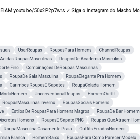
M youtu.be/50x2P2p7wrs ✓ Siga o Instagram do Macho Moda
suais
UsarRoupas
RoupasPara Homens
ChannelRoupas
Adidas RoupasMasculinas
RoupasDe Academia Masculino
orte Fino
Combinações DeRoupas Masculinas
as
RoupaDe Gala Masculina
RoupaElegante Pra Homem
na
Carimbos RoupasE Sapatos
RoupaColada Homem
ModaHomem
UnconventionalRoupas
HomemOutfit
RoupasMasculinas Inverno
RoupasSociais Homens
ve
Estilos De RoupasPara Homens Magros
RoupaDe Bar Homem
iscretas Homens
RoupasE Sapato PNG
Roupas QueAtraem Ho
RoupaMasculina Casamento Praia
Outfits ErradosHomens
misa Branca
HomemBaixo
RoupasPara Como Parecer Modelo