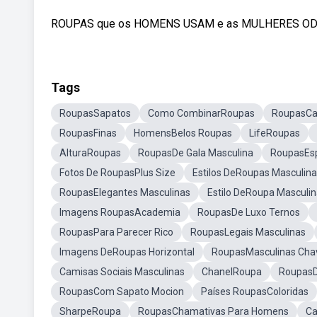
ROUPAS que os HOMENS USAM e as MULHERES ODEIA
Tags
RoupasSapatos
Como CombinarRoupas
RoupasCa
RoupasFinas
HomensBelos Roupas
LifeRoupas
AlturaRoupas
RoupasDe Gala Masculina
RoupasEsp
Fotos De RoupasPlus Size
Estilos DeRoupas Masculin
RoupasElegantes Masculinas
Estilo DeRoupa Masculi
Imagens RoupasAcademia
RoupasDe Luxo Ternos
RoupasPara Parecer Rico
RoupasLegais Masculinas
Imagens DeRoupas Horizontal
RoupasMasculinas Cha
Camisas Sociais Masculinas
ChanelRoupa
RoupasD
RoupasCom Sapato Mocion
Países RoupasColoridas
SharpeRoupa
RoupasChamativas Para Homens
Ca