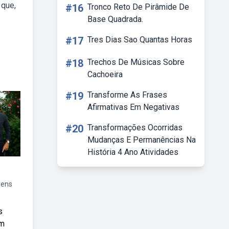
 que,
#16
Tronco Reto De Pirâmide De
Base Quadrada.
#17
Tres Dias Sao Quantas Horas
#18
Trechos De Músicas Sobre
Cachoeira
#19
Transforme As Frases
Afirmativas Em Negativas
#20
Transformações Ocorridas
Mudanças E Permanências Na
História 4 Ano Atividades
ens
s
em