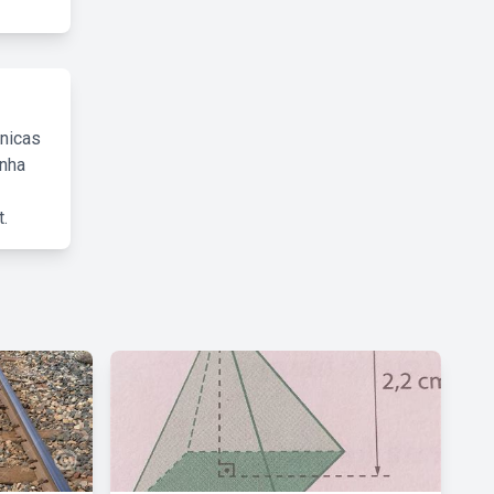
cnicas
inha
.