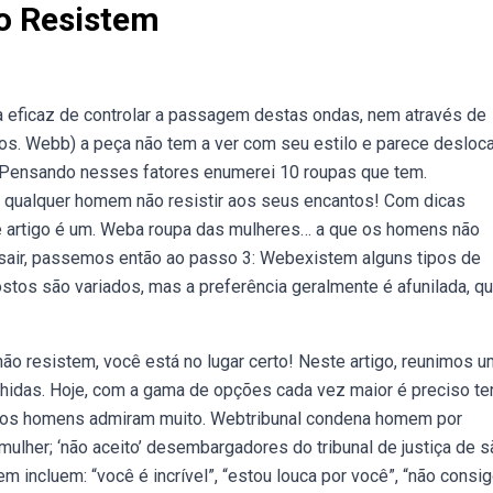
o Resistem
 eficaz de controlar a passagem destas ondas, nem através de
os. Webb) a peça não tem a ver com seu estilo e parece desloc
. Pensando nesses fatores enumerei 10 roupas que tem.
 qualquer homem não resistir aos seus encantos! Com dicas
sse artigo é um. Weba roupa das mulheres… a que os homens não
 sair, passemos então ao passo 3: Webexistem alguns tipos de
os são variados, mas a preferência geralmente é afunilada, q
 resistem, você está no lugar certo! Neste artigo, reunimos 
hidas. Hoje, com a gama de opções cada vez maior é preciso te
e os homens admiram muito. Webtribunal condena homem por
mulher; ‘não aceito’ desembargadores do tribunal de justiça de s
incluem: “você é incrível”, “estou louca por você”, “não consi