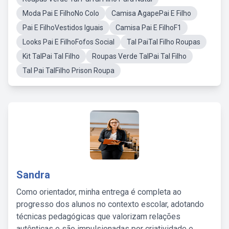
Moda Pai E FilhoNo Colo
Camisa AgapePai E Filho
Pai E FilhoVestidos Iguais
Camisa Pai E FilhoF1
Looks Pai E FilhoFofos Social
Tal PaiTal Filho Roupas
Kit TalPai Tal Filho
Roupas Verde TalPai Tal Filho
Tal Pai TalFilho Prison Roupa
Sandra
Como orientador, minha entrega é completa ao
progresso dos alunos no contexto escolar, adotando
técnicas pedagógicas que valorizam relações
autênticas e são impulsionadas por criatividade e