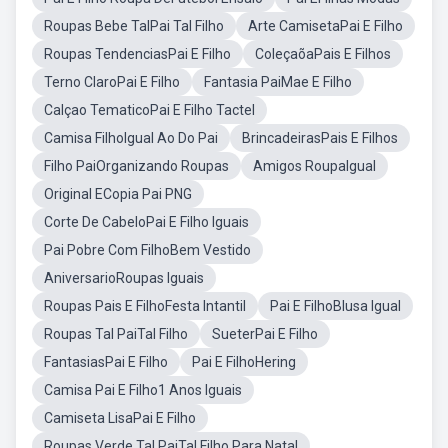
Roupas Bebe TalPai Tal Filho
Arte CamisetaPai E Filho
Roupas TendenciasPai E Filho
ColeçaõaPais E Filhos
Terno ClaroPai E Filho
Fantasia PaiMae E Filho
Calçao TematicoPai E Filho Tactel
Camisa FilhoIgual Ao Do Pai
BrincadeirasPais E Filhos
Filho PaiOrganizando Roupas
Amigos RoupaIgual
Original ECopia Pai PNG
Corte De CabeloPai E Filho Iguais
Pai Pobre Com FilhoBem Vestido
AniversarioRoupas Iguais
Roupas Pais E FilhoFesta Intantil
Pai E FilhoBlusa Igual
Roupas Tal PaiTal Filho
SueterPai E Filho
FantasiasPai E Filho
Pai E FilhoHering
Camisa Pai E Filho1 Anos Iguais
Camiseta LisaPai E Filho
Roupas Verde Tal PaiTal Filho Para Natal