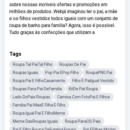
sobre nossas incríveis ofertas e promoções em
milhões de produtos. Webjá imaginou ter o pai, a mãe
e os filhos vestidos todos iguais com um conjunto de
roupa de banho para família? Agora, isso é possível.
Tudo graças às confecções que utilizam a.
Tags
Roupa Tal PaiTal Filho
Roupas De Pai
Roupas Iguais
Pop Pai EPop Filho
RoupaPNG Pai
Roupa Pai E FilhoCasamento
Filho E PaiIgual Vestido
Roupas Para Pai DeFamilia
KitDe Pai Roupa
Lado DoPais Roupas
Camisa Com FotoPai E Filhos
Familia Pai MaeE Filha E Filho
Roupa Igual Pai E FilhoMeme
Meme DasRoupas Iguais
Roupa ParaOS Pais
Pai E Filho Roupa DeFutebol Ensaio
Pai EFilhas Modas