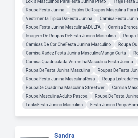
Loki's Masculinos ParaFesta Junina Preto
Traje Festa 
Roupa Festa Junina
Estilos DeRoupas Masculina Para 
Vestimenta Típica DaFesta Junina
Camisa Festa Junin
Roupa Festa Junina MasculinaADULTA
Camisa Branca
Imagem De Roupas DeFesta Junina Masculina
Roupa 
Camisas De Cor CheFesta Junina Masculino
Roupa Qua
Camisa Xadez Festa Junina MasculinaManga Curta
Ro
Camisa Quadriculada VermelhaMasculina Festa Junina
Roupa DeFesta Junina Masculina
Roupas DeFesta Jun
Roupa Festa Junina MasculinaRosa
Roupa ListradaFes
RoupaDe Quadrilha Masculina Streetwer
Camisa Mascu
Roupa MasculinaAdulto Pascoa
Roupa DeFesta Junina
LooksFesta Junina Masculino
Festa Junina RoupaHom
Sandra