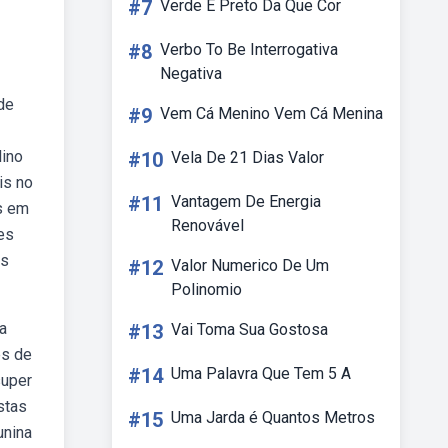
#7
Verde E Preto Da Que Cor
#8
Verbo To Be Interrogativa
Negativa
de
#9
Vem Cá Menino Vem Cá Menina
lino
#10
Vela De 21 Dias Valor
is no
#11
Vantagem De Energia
s em
Renovável
es
as
#12
Valor Numerico De Um
Polinomio
a
#13
Vai Toma Sua Gostosa
es de
#14
Uma Palavra Que Tem 5 A
super
stas
#15
Uma Jarda é Quantos Metros
unina