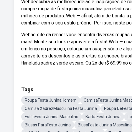
Webdescubra as melhores ideias e inspirações de roup
compre roupa de festa junina masculina parcelado se
milhões de produtos. Web — afinal, além de bonita, a
combinar com o seu estilo próprio. Por isso, neste pos
Webno site da renner você encontra diversas roupas d
mais! Monte seu look e aproveite a festa! Web — o xad
um lenço no pescoço, coloque um suspensório e algun
aproveite os descontos e as ofertas da shopee bras
flanelada xadrez verde escuro. Ou 2x de r$ 69,99 no c
Tags
Roupa Festa JuninaHomem
CamisaFesta Junina Masc
Camisa XadrezMasculina Festa Junina
Roupa DeFesta
EstiloFesta Junina Masculino
BarbaFesta Junina
Lo
Blusas ParaFesta Junina
BlusaFesta Junina Masculina