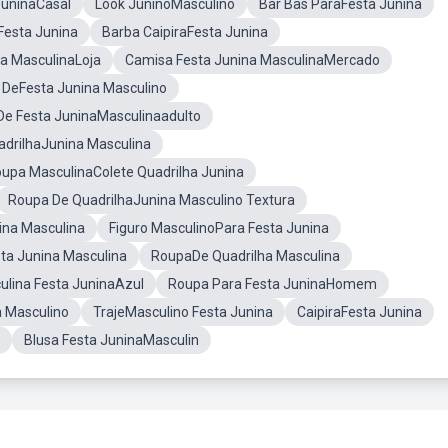
JuninaCasal
Look JuninoMasculino
Bar Bas ParaFesta Junina
Festa Junina
Barba CaipiraFesta Junina
a MasculinaLoja
Camisa Festa Junina MasculinaMercado
 DeFesta Junina Masculino
De Festa JuninaMasculinaadulto
drilhaJunina Masculina
upa MasculinaColete Quadrilha Junina
Roupa De QuadrilhaJunina Masculino Textura
ina Masculina
Figuro MasculinoPara Festa Junina
ta Junina Masculina
RoupaDe Quadrilha Masculina
lina Festa JuninaAzul
Roupa Para Festa JuninaHomem
 Masculino
TrajeMasculino Festa Junina
CaipiraFesta Junina
Blusa Festa JuninaMasculin