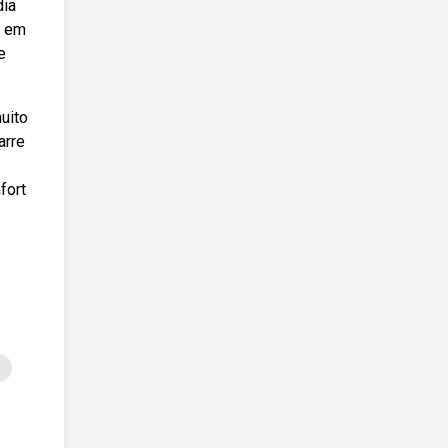
dia
s em
e
uito
arre
fort