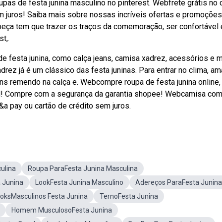
as de festa junina masculino no pinterest. Webfrete grátis no 
m juros! Saiba mais sobre nossas incríveis ofertas e promoçõe
 peça tem que trazer os traços da comemoração, ser confortável 
t,.
e festa junina, como calça jeans, camisa xadrez, acessórios e m
rez já é um clássico das festa juninas. Para entrar no clima, am
s remendo na calça e. Webcompre roupa de festa junina online,
il! Compre com a segurança da garantia shopee! Webcamisa com
&a pay ou cartão de crédito sem juros.
ulina
Roupa ParaFesta Junina Masculina
 Junina
LookFesta Junina Masculino
Adereços ParaFesta Junina
oksMasculinos Festa Junina
TernoFesta Junina
Homem MusculosoFesta Junina