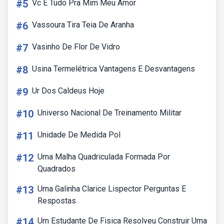
#5
Vc E Tudo Pra Mim Meu Amor
#6
Vassoura Tira Teia De Aranha
#7
Vasinho De Flor De Vidro
#8
Usina Termelétrica Vantagens E Desvantagens
#9
Ur Dos Caldeus Hoje
#10
Universo Nacional De Treinamento Militar
#11
Unidade De Medida Pol
#12
Uma Malha Quadriculada Formada Por
Quadrados
#13
Uma Galinha Clarice Lispector Perguntas E
Respostas
#14
Um Estudante De Fisica Resolveu Construir Uma