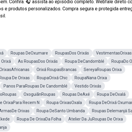
em. Confira. 🎧 assista ao episódio completo. Webfale direto c
s e produtos personalizados. Compra segura e protegida entre
il.
xá
Roupas DeOxumare
RoupasDos Orixás
VestimentasOrixas
 Orixá
As RoupasDos Orixás
Roupa DeCandomblé
RoupaDo O
OrixasAfricanas
Orixá RoupasBrancas
SereyaRoupas Orixa
Roupa De Orixas
RoupaOrixá Chic
RoupaNana Orixa
Panos ParaRoupas De Candomblé
Vestido Orixás
xoRoupas
OxoguiãnRoupas
Roupas DeAxé
Roupa DeOxalá
e OrixaPara Recem N
Roupa OrixasOxala
Roupa DeOrixá Oxuma
ArmasDe Orixas
Roupa DeSanto Umbanda
Roupas DeIemanjá S
Ekede
Roupa De OrixaDa Folha
Atelier Da JuRoupas De Orixa
nja