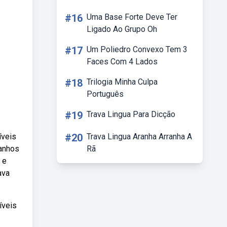
#16
Uma Base Forte Deve Ter
Ligado Ao Grupo Oh
#17
Um Poliedro Convexo Tem 3
Faces Com 4 Lados
#18
Trilogia Minha Culpa
Português
#19
Trava Lingua Para Dicção
íveis
#20
Trava Lingua Aranha Arranha A
anhos
Rã
 e
ava
íveis