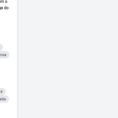
om o
ga do
rixa
ré
aída