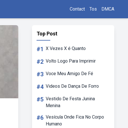
Contact
Tos
DMCA
Top Post
#1
X Vezes X é Quanto
#2
Volto Logo Para Imprimir
#3
Voce Meu Amigo De Fé
#4
Videos De Dança De Forro
#5
Vestido De Festa Junina
Menina
#6
Vesícula Onde Fica No Corpo
Humano