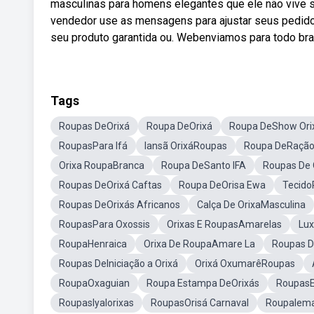
masculinas para homens elegantes que ele não vive s
vendedor use as mensagens para ajustar seus pedido
seu produto garantida ou. Webenviamos para todo bras
Tags
Roupas DeOrixá
Roupa DeOrixá
Roupa DeShow Ori
RoupasPara Ifá
Iansã OrixáRoupas
Roupa DeRação
Orixa RoupaBranca
Roupa DeSanto IFA
Roupas De 
Roupas DeOrixá Caftas
Roupa DeOrisa Ewa
Tecido
Roupas DeOrixás Africanos
Calça De OrixaMasculina
RoupasPara Oxossis
Orixas E RoupasAmarelas
Lu
RoupaHenraica
Orixa De RoupaAmare La
Roupas D
Roupas DeIniciação a Orixá
Orixá OxumarêRoupas
RoupaOxaguian
Roupa Estampa DeOrixás
Roupas
RoupasIyalorixas
RoupasOrisá Carnaval
RoupaIema