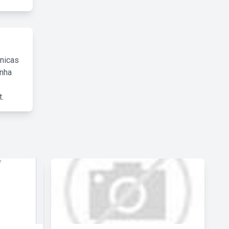
cnicas
inha
.