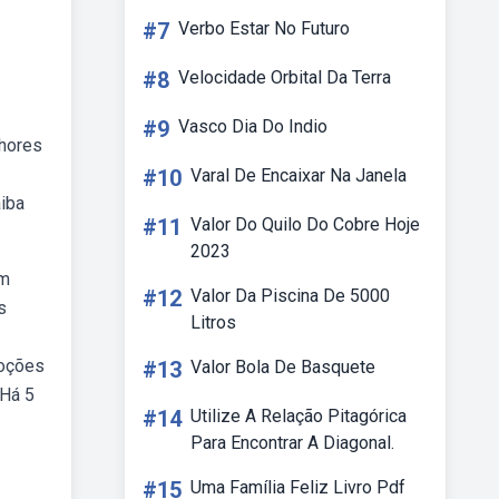
#7
Verbo Estar No Futuro
#8
Velocidade Orbital Da Terra
#9
Vasco Dia Do Indio
lhores
#10
Varal De Encaixar Na Janela
aiba
#11
Valor Do Quilo Do Cobre Hoje
2023
om
#12
Valor Da Piscina De 5000
s
Litros
moções
#13
Valor Bola De Basquete
 Há 5
#14
Utilize A Relação Pitagórica
Para Encontrar A Diagonal.
#15
Uma Família Feliz Livro Pdf