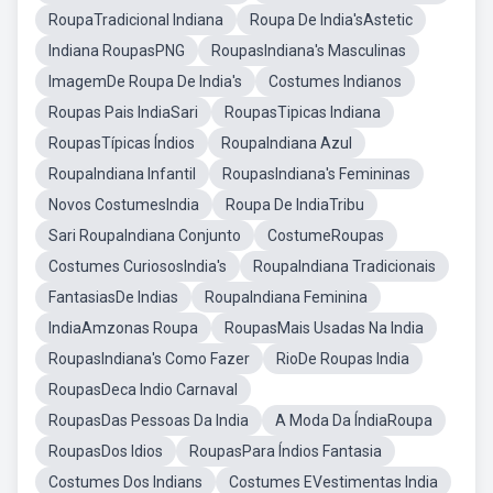
RoupaTradicional Indiana
Roupa De India'sAstetic
Indiana RoupasPNG
RoupasIndiana's Masculinas
ImagemDe Roupa De India's
Costumes Indianos
Roupas Pais IndiaSari
RoupasTipicas Indiana
RoupasTípicas Índios
RoupaIndiana Azul
RoupaIndiana Infantil
RoupasIndiana's Femininas
Novos CostumesIndia
Roupa De IndiaTribu
Sari RoupaIndiana Conjunto
CostumeRoupas
Costumes CuriososIndia's
RoupaIndiana Tradicionais
FantasiasDe Indias
RoupaIndiana Feminina
IndiaAmzonas Roupa
RoupasMais Usadas Na India
RoupasIndiana's Como Fazer
RioDe Roupas India
RoupasDeca Indio Carnaval
RoupasDas Pessoas Da India
A Moda Da ÍndiaRoupa
RoupasDos Idios
RoupasPara Índios Fantasia
Costumes Dos Indians
Costumes EVestimentas India