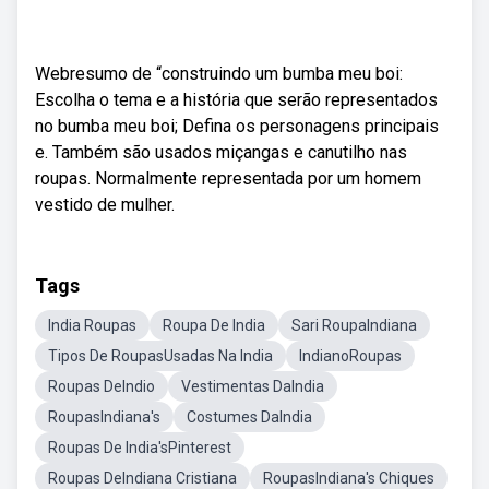
Webresumo de “construindo um bumba meu boi:
Escolha o tema e a história que serão representados
no bumba meu boi; Defina os personagens principais
e. Também são usados miçangas e canutilho nas
roupas. Normalmente representada por um homem
vestido de mulher.
Tags
India Roupas
Roupa De India
Sari RoupaIndiana
Tipos De RoupasUsadas Na India
IndianoRoupas
Roupas DeIndio
Vestimentas DaIndia
RoupasIndiana's
Costumes DaIndia
Roupas De India'sPinterest
Roupas DeIndiana Cristiana
RoupasIndiana's Chiques