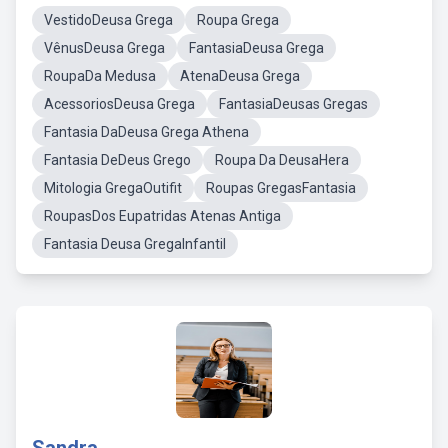
VestidoDeusa Grega
Roupa Grega
VênusDeusa Grega
FantasiaDeusa Grega
RoupaDa Medusa
AtenaDeusa Grega
AcessoriosDeusa Grega
FantasiaDeusas Gregas
Fantasia DaDeusa Grega Athena
Fantasia DeDeus Grego
Roupa Da DeusaHera
Mitologia GregaOutifit
Roupas GregasFantasia
RoupasDos Eupatridas Atenas Antiga
Fantasia Deusa GregaInfantil