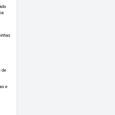
zado
upa
pinhas
s de
as e