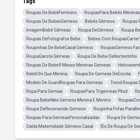
Tags
Roupas De BebêFeminino
RoupasPara Bebês Meninas
Roupas De BebesGemeos
Bebês Gêmeos
Roupas 
ImagemBebê Gêmeas
Roupa DeGêmeos
Roupa B
Roupas DeFotografos Bebe
Bebes Com RoupasCarter'
Roupinhas De BebêCasal Gemeos
RoupasGemeos Fac
RoupaGarota Gêmeas
Roupa De Bebe DeNortestinho
Roupas De Bebe9 Meses Meninas Gemeas
Heloowem
BebêChi Que Menina
Roupa De Gemeas DeEscola
Modelo De GuardRoupas Para Gemeas
Trend Roupas
Ropa Para Gemias
RoupasPara Trigemeas Pkxd
Ro
Roupa BebeNike Gemeos Menina E Menino
RoupasCo
Roupa DeRecenacido Gemeos
Roupinha Fofas ParaB
Roupas Para GemeasPersonalizadas
Roupa De Geme
Saída Maternidade Gêmeos Casal
IDs De Roupa De G