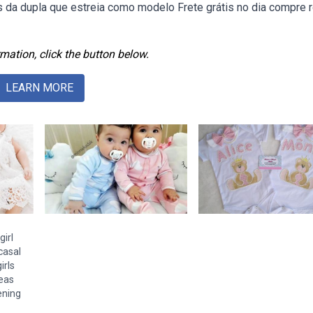
 da dupla que estreia como modelo Frete grátis no dia compre 
mation, click the button below.
LEARN MORE
girl
casal
irls
meas
ening