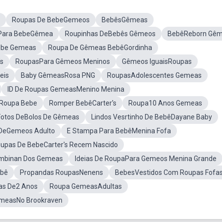
Roupas De BebeGemeos
BebêsGêmeas
Para BebeGêmea
Roupinhas DeBebês Gêmeos
BebêReborn Gê
ebe Gemeas
Roupa De Gêmeas BebêGordinha
s
RoupasPara Gêmeos Meninos
Gêmeos IguaisRoupas
eis
Baby GêmeasRosa PNG
RoupasAdolescentes Gemeas
ID De Roupas GemeasMenino Menina
Roupa Bebe
Romper BebêCarter's
Roupa10 Anos Gemeas
Fotos DeBolos De Gêmeas
Lindos Vesrtinho De BebêDayane Baby
 DeGemeos Adulto
E Stampa Para BebêMenina Fofa
upas De BebeCarter's Recem Nascido
mbinan Dos Gemeas
Ideias De RoupaPara Gemeos Menina Grande
ebê
Propandas RoupasNenens
BebesVestidos Com Roupas Fofa
as De2 Anos
Roupa GemeasAdultas
emeasNo Brookraven