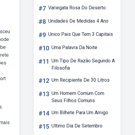
#7
Variegata Rosa Do Deserto
#8
Unidades De Medidas 4 Ano
asceu
#9
Unico Pais Que Tem 3 Capitais
 pode
ebe
#10
Uma Palavra Da Noite
rete
#11
Um Tipo De Razão Segundo A
ões
Filosofia
ort
#12
Um Recipiente De 30 Litros
#13
Um Homem Comum Com
Seus Filhos Comuns
s.
#14
Um Bilhete Para Um Amigo
 mais
#15
Ultimo Dia De Setembro