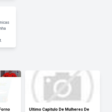
cnicas
inha
.
Forno
Ultimo Capitulo De Mulheres De