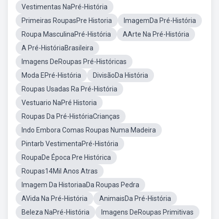
Vestimentas NaPré-História
Primeiras RoupasPre Historia
ImagemDa Pré-História
Roupa MasculinaPré-História
AArte Na Pré-História
A Pré-HistóriaBrasileira
Imagens DeRoupas Pré-Históricas
Moda EPré-História
DivisãoDa História
Roupas Usadas Ra Pré-História
Vestuario NaPré Historia
Roupas Da Pré-HistóriaCrianças
Indo Embora Comas Roupas Numa Madeira
Pintarb VestimentaPré-História
RoupaDe Época Pre Histórica
Roupas14Mil Anos Atras
Imagem Da HistoriaaDa Roupas Pedra
AVida Na Pré-História
AnimaisDa Pré-História
Beleza NaPré-História
Imagens DeRoupas Primitivas