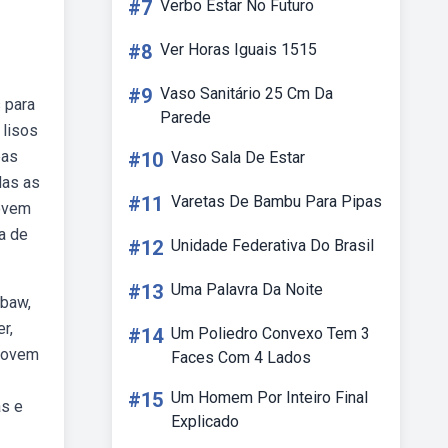
#7
Verbo Estar No Futuro
#8
Ver Horas Iguais 1515
#9
Vaso Sanitário 25 Cm Da
 para
Parede
 lisos
pas
#10
Vaso Sala De Estar
das as
#11
Varetas De Bambu Para Pipas
jovem
a de
#12
Unidade Federativa Do Brasil
#13
Uma Palavra Da Noite
 baw,
r,
#14
Um Poliedro Convexo Tem 3
 jovem
Faces Com 4 Lados
#15
Um Homem Por Inteiro Final
as e
Explicado