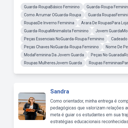
Guarda-RoupaBásico Feminino
Guarda-Roupa Femini
Como Arrumar OGuarda-Roupa
Guarda RoupasFemini
RoupasDe Inverno Feminina
Arara De RoupasPara Loj
Guarda-RoupaMinimalista Feminino
Jovem GuardaMod
Peças Essenciais NoGuarda-Roupa Feminino
Cadeado
Peças Chaves NoGuarda-Roupa Feminino
Nome De Pe
ModaFeminina Da Jovem Guarda
Peças No GuaradaR
Roupas MulheresJovem Guarda
Roupas FemininasPar
Sandra
Como orientador, minha entrega é comp
pedagógicas que valorizam relações au
meta é guiar os estudantes em sua traj
estratégias educacionais reconhecidas