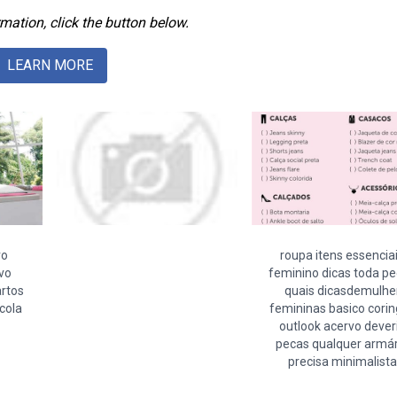
mation, click the button below.
LEARN MORE
ro
roupa itens essencia
vo
feminino dicas toda p
artos
quais dicasdemulhe
cola
femininas basico cori
outlook acervo dever
pecas qualquer armár
precisa minimalista