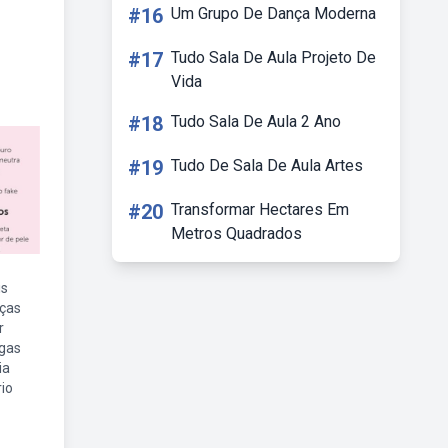
#16
Um Grupo De Dança Moderna
#17
Tudo Sala De Aula Projeto De
Vida
#18
Tudo Sala De Aula 2 Ano
#19
Tudo De Sala De Aula Artes
#20
Transformar Hectares Em
Metros Quadrados
is
eças
r
ngas
ia
io