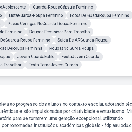
noAdolescente
Guarda-RoupaCápsula Feminino
o
ListaGuarda-Roupa Feminino
Fotos De GuadaRoupa Feminino
a
Peças Coringas NoGuarda-Roupa Feminino
a Feminina
Roupas FemininasPara Trabalho
 DeGuarda-Roupa Feminino
Saida De ARGuarda-Roupa
ças DeRoupa Feminina
RoupasNo Gurda Roupa
oupas
Jovem GuardaEstilo
FestaJovem Guarda
a Trabalhar
Festa TemaJovem Guarda
leta ao progresso dos alunos no contexto escolar, adotando té
tênticas e são impulsionadas por criatividade e entusiasmo. M
etória para se tornarem uma geração excepcional, utilizando
 por renomadas instituições acadêmicas globais - fdp.aau.edu.et