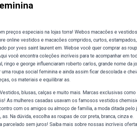
eminina
m preços especiais na lojas torra! Webos macacões e vestidos
re online vestidos e macacões compridos, curtos, estampados,
hado por yves saint laurent em. Webse você quer comprar as rou
Aqui você encontra coleções incríveis para te acompanhar em to
ul, ringo e george influenciaram roberto carlos, grande nome da 
uma roupa social feminina e ainda assim ficar descolada e chei
as, os materiais e equilibrar as.
 Vestidos, blusas, calças e muito mais. Marcas exclusivas como
rátis! As mulheres casadas usavam os famosos vestidos chemisie
ontro com os amigos ou almoço de família, a moda ditada pelo
as. Na dúvida, escolha as roupas de cor preta, branca, cinza e.
a parcelado sem juros! Saiba mais sobre nossas incríveis ofert