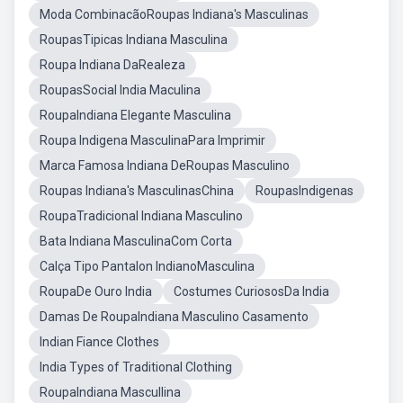
Moda CombinacãoRoupas Indiana's Masculinas
RoupasTipicas Indiana Masculina
Roupa Indiana DaRealeza
RoupasSocial India Maculina
RoupaIndiana Elegante Masculina
Roupa Indigena MasculinaPara Imprimir
Marca Famosa Indiana DeRoupas Masculino
Roupas Indiana's MasculinasChina
RoupasIndigenas
RoupaTradicional Indiana Masculino
Bata Indiana MasculinaCom Corta
Calça Tipo Pantalon IndianoMasculina
RoupaDe Ouro India
Costumes CuriososDa India
Damas De RoupaIndiana Masculino Casamento
Indian Fiance Clothes
India Types of Traditional Clothing
RoupaIndiana Mascullina