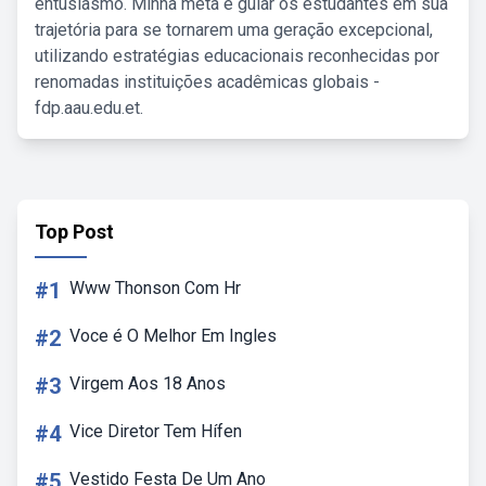
entusiasmo. Minha meta é guiar os estudantes em sua
trajetória para se tornarem uma geração excepcional,
utilizando estratégias educacionais reconhecidas por
renomadas instituições acadêmicas globais -
fdp.aau.edu.et.
Top Post
#1
Www Thonson Com Hr
#2
Voce é O Melhor Em Ingles
#3
Virgem Aos 18 Anos
#4
Vice Diretor Tem Hífen
#5
Vestido Festa De Um Ano