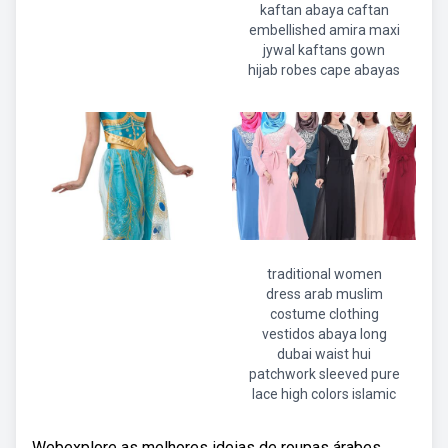
kaftan abaya caftan
embellished amira maxi
jywal kaftans gown
hijab robes cape abayas
traditional women
dress arab muslim
costume clothing
vestidos abaya long
dubai waist hui
patchwork sleeved pure
lace high colors islamic
Webexplore as melhores ideias de roupas árabes