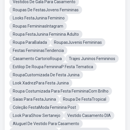
Vestidos De Gala Para Casamento
Roupas De FestasJovens Femininas
Looks FestaJunina Feminino
Roupas FemininasIntagram
Roupa FestaJunina Feminina Adulto
Roupa ParaBalada
RoupasJuvenis Femininas
Festas FemininasTendencia
Casamento CartorioRoupa
Trajes Juninos Femininos
Estilop De Roupa FemininaP Festa Tematica
RoupaCustomizada De Festa Junina
Look XadrezPara Festa Junina
Roupa Costumizada Para Festa FemininaCom Brilho
Saias Para FestaJunina
Roupa De FestaTropical
Coleção FestaModa Feminina Post
Look ParaShow Sertanejo
Vestido Casamento DIA
Aluguel De Vestido Para Casamento