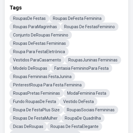
Tags
RoupasDe Festas
Roupas DeFesta Feminina
Roupas ParaMagrinhas
Roupas De FestasFeminino
Conjunto DeRoupas Feminino
Roupas DeFestas Femininas
Roupa Para FestaEletrônica
Vestidos ParaCasamento
RoupasJuninas Femininas
Modelo DeRoupas
Fantasia FemininoPara Festa
Roupas Femininas FestaJunina
PinterestRoupa Para Festa Feminina
RoupasPretas Femininas
ModaFeminina Festa
Fundo RoupasDe Festa
Vestido DeFesta
Roupa De FestaPlus Size
RoupasSociais Femininas
Roupas De FestaMulher
RoupaDe Quadrilha
Dicas DeRoupas
Roupas De FestaElegante