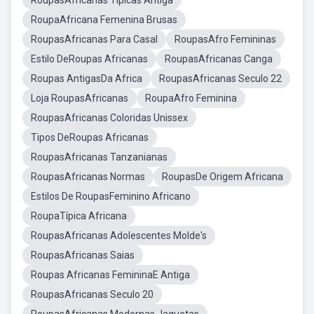
RoupasAfricanas Típicas Antiga
RoupaAfricana Femenina Brusas
RoupasAfricanas Para Casal
RoupasAfro Femininas
Estilo DeRoupas Africanas
RoupasAfricanas Canga
Roupas AntigasDa Africa
RoupasAfricanas Seculo 22
Loja RoupasAfricanas
RoupaAfro Feminina
RoupasAfricanas Coloridas Unissex
Tipos DeRoupas Africanas
RoupasAfricanas Tanzanianas
RoupasAfricanas Normas
RoupasDe Origem Africana
Estilos De RoupasFeminino Africano
RoupaTípica Africana
RoupasAfricanas Adolescentes Molde's
RoupasAfricanas Saias
Roupas Africanas FemininaE Antiga
RoupasAfricanas Seculo 20