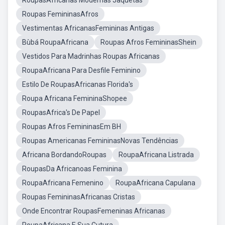
RoupasAfricanas Modernas Jaquetas
Roupas FemininasAfros
Vestimentas AfricanasFemininas Antigas
Bùbá RoupaAfricana
Roupas Afros FemininasShein
Vestidos Para Madrinhas Roupas Africanas
RoupaAfricana Para Desfile Feminino
Estilo De RoupasAfricanas Florida's
Roupa Africana FemininaShopee
RoupasAfrica's De Papel
Roupas Afros FemininasEm BH
Roupas Americanas FemininasNovas Tendências
Africana BordandoRoupas
RoupaAfricana Listrada
RoupasDa Africanoas Feminina
RoupaAfricana Femenino
RoupaAfricana Capulana
Roupas FemininasAfricanas Cristas
Onde Encontrar RoupasFemeninas Africanas