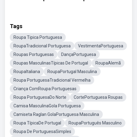
Tags
Roupa Tipica Portuguesa
RoupaTradicional Portuguesa
VestimentaPortuguesa
Roupas Portuguesas
DançaPortuguesa
Roupas MasculinasTípicas De Portugal
RoupaAlemã
RoupaItaliana
RoupaPortugal Masculina
Roupa PortuguesaTradicional Vermelha
Criança ComRoupa Portuguesas
Roupa PortuguesaDo Norte
CortePortuguesa Roupas
Camisa MasculinaGola Portuguesa
Camiseta Raglan GolaPortuguesa Masculina
Roupa TípicaDe Portugal
RoupaPortuguês Masculino
Roupa De PortuguesaSimples