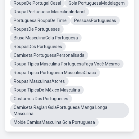
RoupaDe Portugal Casal
Gola PortuguesaModelagem
Roupa Portuguesa MasculinaIndanril
Portuguesa RoupaDe Time
PessoasPortuguesas
RoupasDe Portugueses
Blusa MasculinaGola Portuguesa
RoupasDos Portugueses
Camiseta PortuguesaPersonalisada
Roupa Típica Masculina PortuguesaFaça Você Mesmo
Roupa Tipica Portuguesa MasculinaCriaca
Roupas MasculinasAtores
Roupa TípicaDo México Masculina
Costumes Dos Portugueses
Camiseta Raglan GolaPortuguesa Manga Longa
Masculina
Molde CamisaMasculina Gola Portuguesa